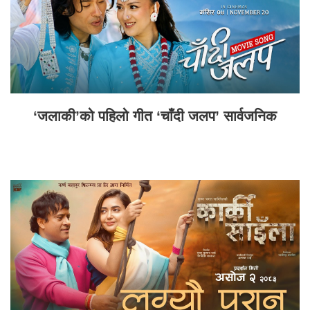
‘जलाकी’को पहिलो गीत ‘चाँदी जलप’ सार्वजनिक