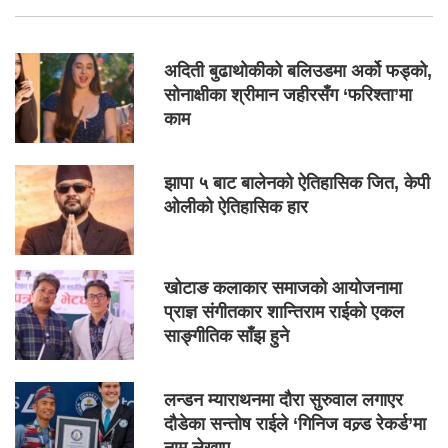
अदिती बुढाथोकीको बलिउडमा अर्को फड्को,
सोनाक्षीका श्रीमान जहीरसँग ‘फरिश्ता’मा
काम
झापा ५ बाट बालेनको ऐतिहासिक जित, केपी
ओलीको ऐतिहासिक हार
खोटाङ कलाकार समाजको आयोजनामा
प्राज्ञ संगीतकार शान्तिराम राईको एकल
साङ्गीतिक साँझ हुने
लन्डन म्याराथनमा दौरा सुरुवाल लगाएर
दौडेका सन्तोष राईले ‘गिनिज वल्र्ड रेकर्ड’मा