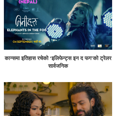
कान्समा इतिहास रचेको ‘इलिफेन्ट्स इन द फग’को ट्रेलर
सार्वजनिक