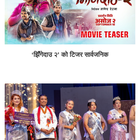
‘झिँगेदाउ २’ को टिजर सार्वजनिक