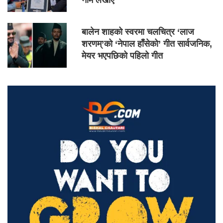
नाम लेखाए
बालेन शाहको स्वरमा चलचित्र ‘लाज
शरणम्’को ‘नेपाल हाँसेको’ गीत सार्वजनिक,
मेयर भएपछिको पहिलो गीत