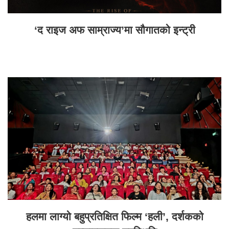
‘द राइज अफ साम्राज्य’मा सौगातको इन्ट्री
हलमा लाग्यो बहुप्रतिक्षित फिल्म ‘हली’, दर्शकको