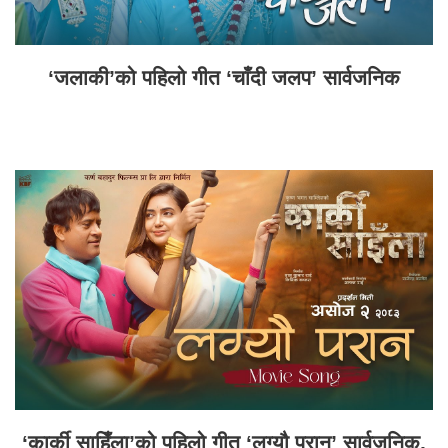
‘जलाकी’को पहिलो गीत ‘चाँदी जलप’ सार्वजनिक
‘कार्की साहिँला’को पहिलो गीत ‘लग्यौ परान’ सार्वजनिक,