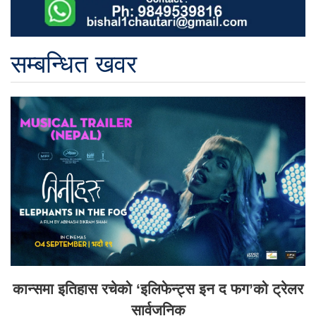
सम्बन्धित खवर
कान्समा इतिहास रचेको ‘इलिफेन्ट्स इन द फग’को ट्रेलर
सार्वजनिक