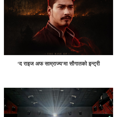
‘द राइज अफ साम्राज्य’मा सौगातको इन्ट्री