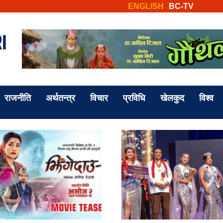
ENGLISH
BC-TV
राजनीति
अर्थतन्त्र
विचार
प्रविधि
खेलकुद
विश्व