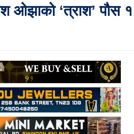
ाश ओझाको ‘त्राश’ पौस १