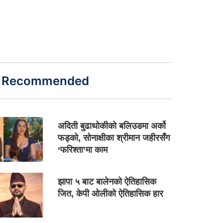
Recommended
अदिती बुढाथोकीको बलिउडमा अर्को
फड्को, सोनाक्षीका श्रीमान जहीरसँग
‘फरिश्ता’मा काम
झापा ५ बाट बालेनको ऐतिहासिक
जित, केपी ओलीको ऐतिहासिक हार