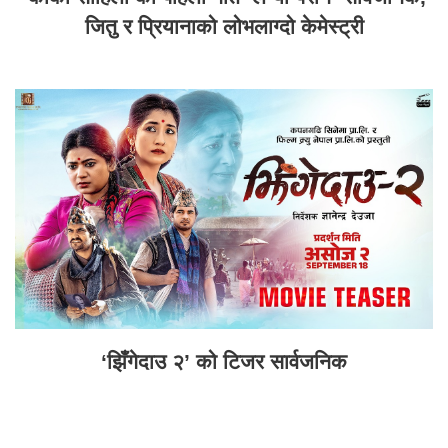
जितु र प्रियानाको लोभलाग्दो केमेस्ट्री
‘झिँगेदाउ २’ को टिजर सार्वजनिक