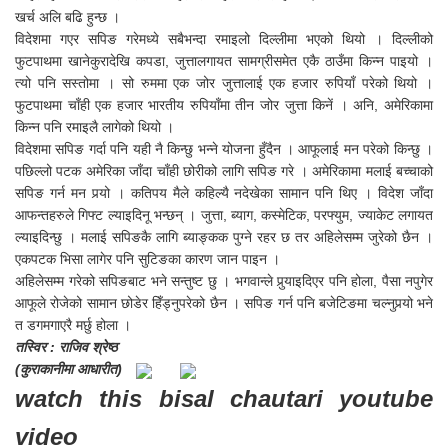
खर्च अलि बढि हुन्छ ।
विदेशमा गएर सपिङ गरेमध्ये सबैभन्दा रमाइलो दिल्लीमा भएको थियो । दिल्लीको
फुटपाथमा खानेकुरादेखि कपडा, जुत्तालगायत सामग्रीसमेत एकै ठाउँमा किन्न पाइयो ।
त्यो पनि सस्तोमा । सो रुममा एक जोर जुत्तालाई एक हजार रुपियाँ परेको थियो ।
फुटपाथमा चाँही एक हजार भारतीय रुपियाँमा तीन जोर जुत्ता किनें । अनि, अमेरिकामा
किन्न पनि रमाइलै लागेको थियो ।
विदेशमा सपिङ गर्दा पनि यही नै किन्छु भन्ने योजना हुँदैन । आफूलाई मन परेको किन्छु ।
पछिल्लो पटक अमेरिका जाँदा चाँही छोरीको लागि सपिङ गरे । अमेरिकामा मलाई बच्चाको
सपिङ गर्न मन पर्‍यो । कतिपय मैले कहिल्यै नदेखेका सामान पनि थिए । विदेश जाँदा
आफन्तहरुले गिफ्ट ल्याइदिनू भन्छन् । जुत्ता, ब्याग, कस्मेटिक, परफ्युम, ज्याकेट लगायत
ल्याइदिन्छु । मलाई सपिङकै लागि ब्याङ्कक पुग्ने रहर छ तर अहिलेसम्म जुरेको छैन ।
एकपटक भिसा लागेर पनि सुटिङका कारण जान पाइन ।
अहिलेसम्म गरेको सपिङबाट भने सन्तुष्ट छु । भगवान्ले पुर्‍याइदिएर पनि होला, पैसा नपुगेर
आफूले रोजेको सामान छोडेर हिँड्नुपरेको छैन । सपिङ गर्न पनि बजेटिङमा चल्नुपर्‍यो भने
त डगमगाएरै मर्छु होला ।
तस्विर : राजिव श्रेष्ठ
(कुराकानीमा आधारीत)
watch this bisal chautari youtube
video