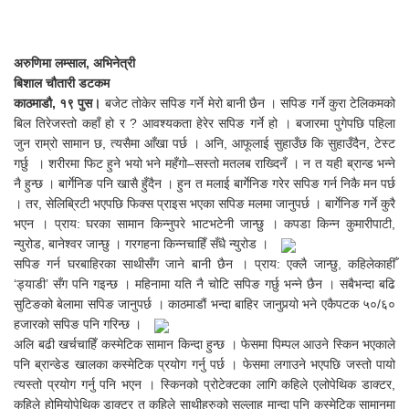
अरुणिमा लम्साल, अभिनेत्री
बिशाल चौतारी डटकम
काठमाडौ, १९ पुस।
बजेट तोकेर सपिङ गर्ने मेरो बानी छैन । सपिङ गर्ने कुरा टेलिकमको
बिल तिरेजस्तो कहाँ हो र ? आवश्यकता हेरेर सपिङ गर्ने हो । बजारमा पुगेपछि पहिला
जुन राम्रो सामान छ, त्यसैमा आँखा पर्छ । अनि, आफूलाई सुहाउँछ कि सुहाउँदैन, टेस्ट
गर्छु । शरीरमा फिट हुने भयो भने महँगो–सस्तो मतलब राख्दिनँ । न त यही ब्रान्ड भन्ने
नै हुन्छ । बार्गेनिङ पनि खासै हुँदैन । हुन त मलाई बार्गेनिङ गरेर सपिङ गर्न निकै मन पर्छ
। तर, सेलिब्रिटी भएपछि फिक्स प्राइस भएका सपिङ मलमा जानुपर्छ । बार्गेनिङ गर्ने कुरै
भएन । प्राय: घरका सामान किन्नुपरे भाटभटेनी जान्छु । कपडा किन्न कुमारीपाटी,
न्युरोड, बानेश्वर जान्छु । गरगहना किन्नचाहिँ सँधै न्युरोड ।
सपिङ गर्न घरबाहिरका साथीसँग जाने बानी छैन । प्राय: एक्लै जान्छु, कहिलेकाहीँ
‘ड्याडी’ सँग पनि गइन्छ । महिनामा यति नै चोटि सपिङ गर्छु भन्ने छैन । सबैभन्दा बढि
सुटिङको बेलामा सपिङ जानुपर्छ । काठमाडौं भन्दा बाहिर जानुपर्‍यो भने एकैपटक ५०/६०
हजारको सपिङ पनि गरिन्छ ।
अलि बढी खर्चचाहिँ कस्मेटिक सामान किन्दा हुन्छ । फेसमा पिम्पल आउने स्किन भएकाले
पनि ब्रान्डेड खालका कस्मेटिक प्रयोग गर्नु पर्छ । फेसमा लगाउने भएपछि जस्तो पायो
त्यस्तो प्रयोग गर्नु पनि भएन । स्किनको प्रोटेक्टका लागि कहिले एलोपेथिक डाक्टर,
कहिले होमियोपेथिक डाक्टर त कहिले साथीहरुको सल्लाह मान्दा पनि कस्मेटिक सामानमा