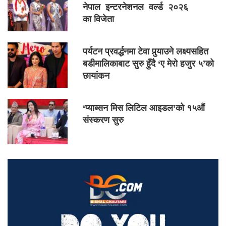
नेपाल इन्टरनेशनल वर्ल्ड २०२६
का विजेता
पर्यटन प्रवर्द्धनमा टेवा पुर्‍याउने लक्ष्यसहित
बडीमालिकाबाट सुरु हुँदै ‘ए मेरो हजुर ५’को
छायांकन
‘प्याब्सन मिस लिटिल आइडल’को १५औं
संस्करण सुरु