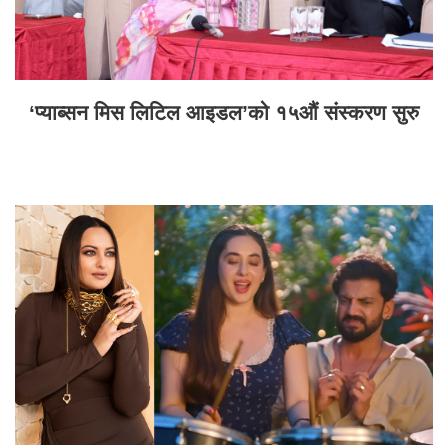
‘प्याब्सन मिस लिटिल आइडल’को १५औं संस्करण सुरु