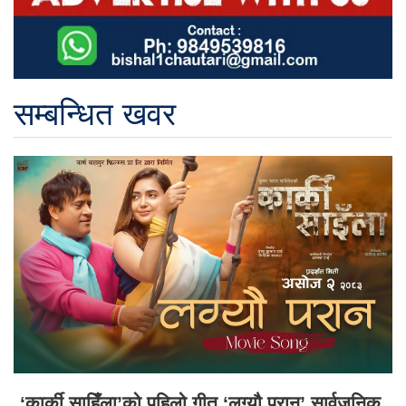
सम्बन्धित खवर
‘कार्की साहिँला’को पहिलो गीत ‘लग्यौ परान’ सार्वजनिक,