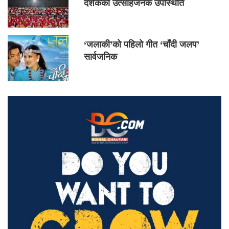
दर्शकको उत्साहजनक उपस्थिति
‘जलाकी’को पहिलो गीत ‘चाँदी जलप’
सार्वजनिक