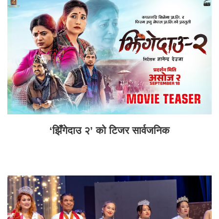
‘झिँगेदाउ २’ को टिजर सार्वजनिक