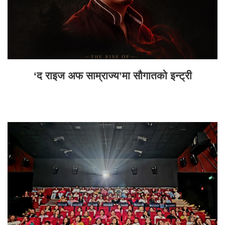
‘द राइज अफ साम्राज्य’मा सौगातको इन्ट्री