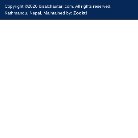
Copyright ©2020 bisalchautari.com. All rights reserved,
Kathmandu, Nepal, Maintained by:
Zookti