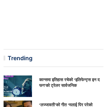
Trending
कान्समा इतिहास रचेको ‘इलिफेन्ट्स इन द
फग’को ट्रेलर सार्वजनिक
‘लज्जावती’को गीत ‘मलाई पिर परेको