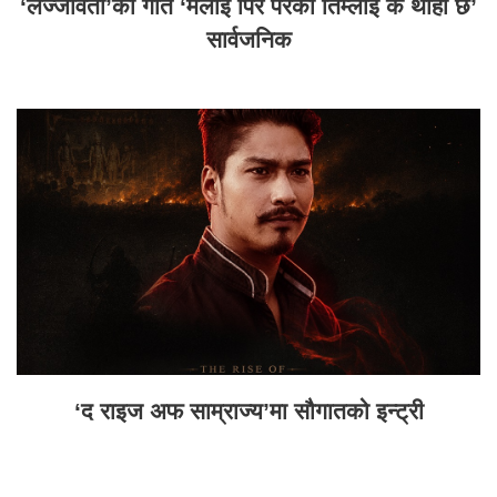
‘लज्जावती’को गीत ‘मलाई पिर परेको तिम्लाई के थाहा छ’
सार्वजनिक
‘द राइज अफ साम्राज्य’मा सौगातको इन्ट्री