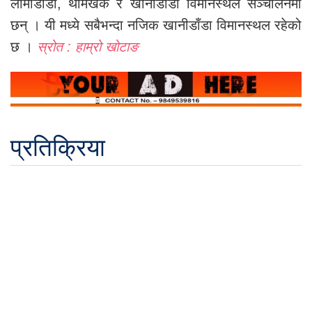
लामीडाँडा, थामखर्क र खानीडाँडा विमानस्थल सञ्चालनमा
छन् । यी मध्ये सबैभन्दा नजिक खानीडाँडा विमानस्थल रहेको
छ ।
स्रोत : हाम्रो खोटाङ
प्रतिक्रिया