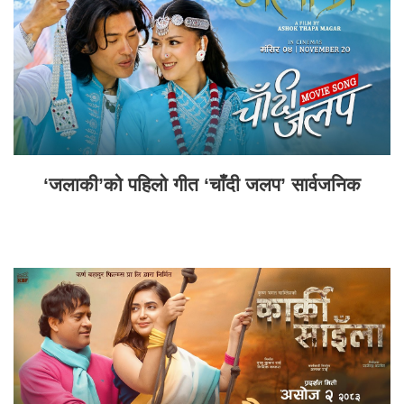
‘जलाकी’को पहिलो गीत ‘चाँदी जलप’ सार्वजनिक