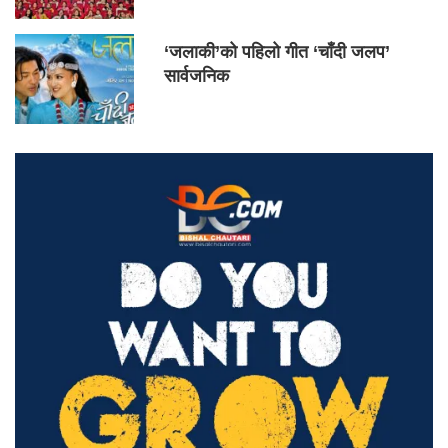
‘जलाकी’को पहिलो गीत ‘चाँदी जलप’
सार्वजनिक