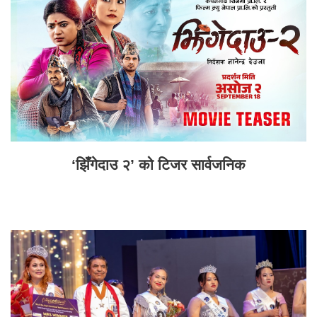
‘झिँगेदाउ २’ को टिजर सार्वजनिक