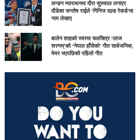
लन्डन म्याराथनमा दौरा सुरुवाल लगाएर
दौडेका सन्तोष राईले ‘गिनिज वल्र्ड रेकर्ड’मा
नाम लेखाए
बालेन शाहको स्वरमा चलचित्र ‘लाज
शरणम्’को ‘नेपाल हाँसेको’ गीत सार्वजनिक,
मेयर भएपछिको पहिलो गीत