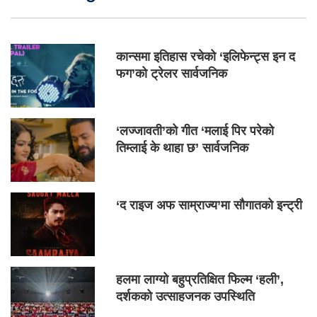
कान्समा इतिहास रचेको ‘इलिफेन्ट्स इन द
फग’को ट्रेलर सार्वजनिक
‘लज्जावती’को गीत ‘मलाई पिर परेको
तिम्लाई के थाहा छ’ सार्वजनिक
‘द राइज अफ साम्राज्य’मा सौगातको इन्ट्री
हलमा लाग्यो बहुप्रतिक्षित फिल्म ‘हली’,
दर्शकको उत्साहजनक उपस्थिति