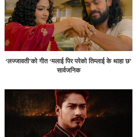
‘लज्जावती’को गीत ‘मलाई पिर परेको तिम्लाई के थाहा छ’
सार्वजनिक