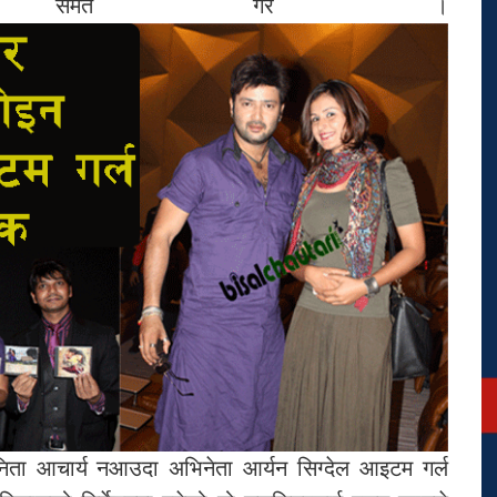
चन समेत गरे ।
अनिता आचार्य नआउदा अभिनेता आर्यन सिग्देल आइटम गर्ल