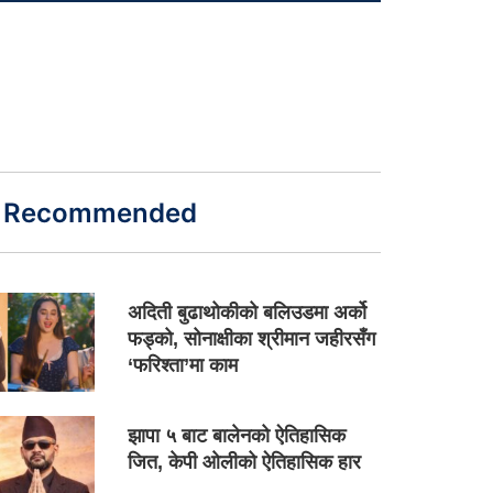
Recommended
अदिती बुढाथोकीको बलिउडमा अर्को
फड्को, सोनाक्षीका श्रीमान जहीरसँग
‘फरिश्ता’मा काम
झापा ५ बाट बालेनको ऐतिहासिक
जित, केपी ओलीको ऐतिहासिक हार