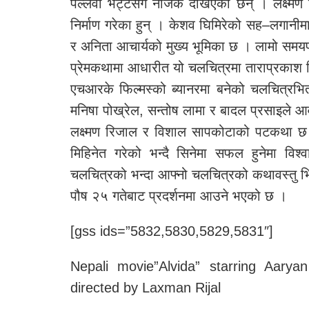
पल्लवी भट्टसंग नजिक देखिएका छन् । लक्ष्मण
निर्माण गरेका हुन् । केशव घिमिरेको सह–लगान
र अनिता आचार्यको मुख्य भूमिका छ । लामो समयप
प्रेमकथामा आधारीत यो चलचित्रमा ताराप्रकाश लि
एचआरके फिल्मस्को ब्यानरमा बनेको चलचित्रभि
मनिषा पोख्रेल, सन्तोष लामा र बादल प्रसाइले आ
लक्ष्मण रिजाल र विशाल सापकोटाको पटकथा छ ।
मिहिनेत गरेको भन्दै सिनेमा सफल हुनेमा विश्व
चलचित्रको भन्दा आफ्नो चलचित्रको कथावस्तु भिन
पौष २५ गतेबाट प्रदर्शनमा आउने भएको छ ।
[gss ids=”5832,5830,5829,5831″]
Nepali movie”Alvida” starring Aary
directed by Laxman Rijal