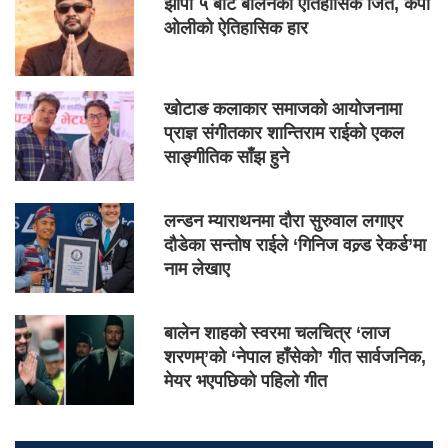
झापा ५ बाट बालेनको ऐतिहासिक जित, केपी
ओलीको ऐतिहासिक हार
खोटाङ कलाकार समाजको आयोजनामा
प्राज्ञ संगीतकार शान्तिराम राईको एकल
साङ्गीतिक साँझ हुने
लन्डन म्याराथनमा दौरा सुरुवाल लगाएर
दौडेका सन्तोष राईले ‘गिनिज वल्र्ड रेकर्ड’मा
नाम लेखाए
बालेन शाहको स्वरमा चलचित्र ‘लाज
शरणम्’को ‘नेपाल हाँसेको’ गीत सार्वजनिक,
मेयर भएपछिको पहिलो गीत