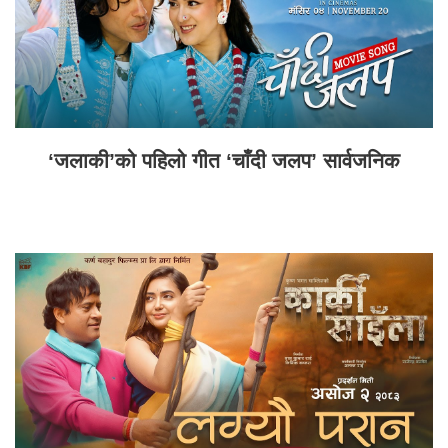
‘जलाकी’को पहिलो गीत ‘चाँदी जलप’ सार्वजनिक