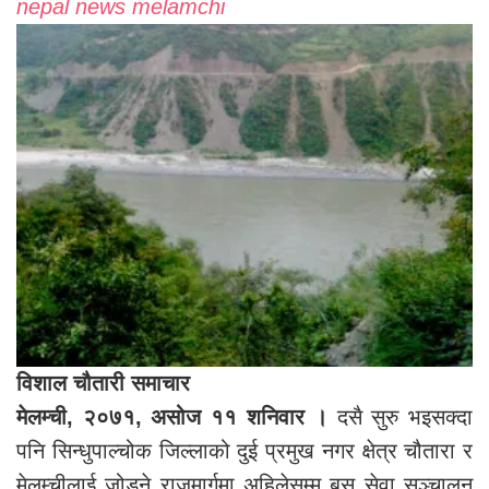
nepal news melamchi
विशाल चौतारी समाचार
मेलम्ची, २०७१, असोज ११ शनिवार ।
दसै सुरु भइसक्दा
पनि सिन्धुपाल्चोक जिल्लाको दुई प्रमुख नगर क्षेत्र चौतारा र
मेलम्चीलाई जोड्ने राजमार्गमा अहिलेसम्म बस सेवा सञ्चालन