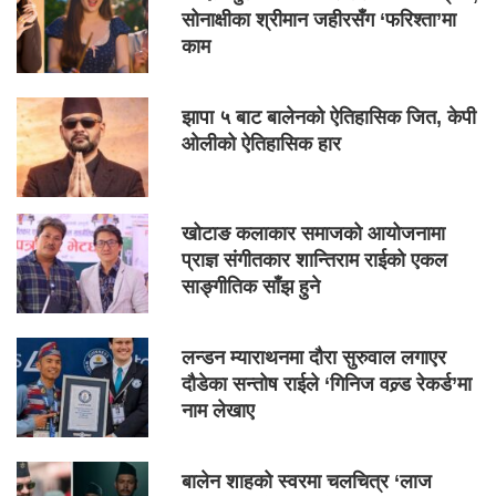
सोनाक्षीका श्रीमान जहीरसँग ‘फरिश्ता’मा
काम
झापा ५ बाट बालेनको ऐतिहासिक जित, केपी
ओलीको ऐतिहासिक हार
खोटाङ कलाकार समाजको आयोजनामा
प्राज्ञ संगीतकार शान्तिराम राईको एकल
साङ्गीतिक साँझ हुने
लन्डन म्याराथनमा दौरा सुरुवाल लगाएर
दौडेका सन्तोष राईले ‘गिनिज वल्र्ड रेकर्ड’मा
नाम लेखाए
बालेन शाहको स्वरमा चलचित्र ‘लाज