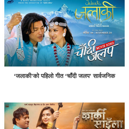
‘जलाकी’को पहिलो गीत ‘चाँदी जलप’ सार्वजनिक