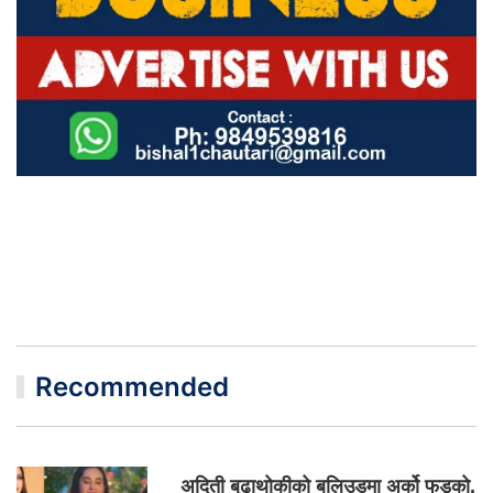
Recommended
अदिती बुढाथोकीको बलिउडमा अर्को फड्को,