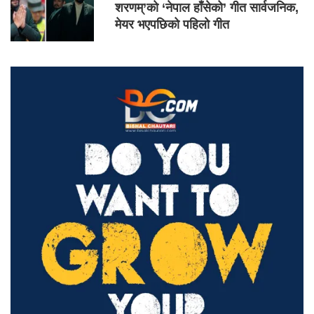
शरणम्’को ‘नेपाल हाँसेको’ गीत सार्वजनिक,
मेयर भएपछिको पहिलो गीत