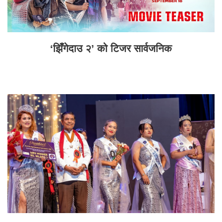
‘झिँगेदाउ २’ को टिजर सार्वजनिक