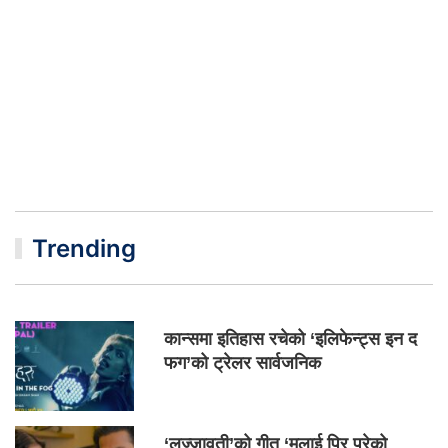
Trending
कान्समा इतिहास रचेको ‘इलिफेन्ट्स इन द
फग’को ट्रेलर सार्वजनिक
‘लज्जावती’को गीत ‘मलाई पिर परेको