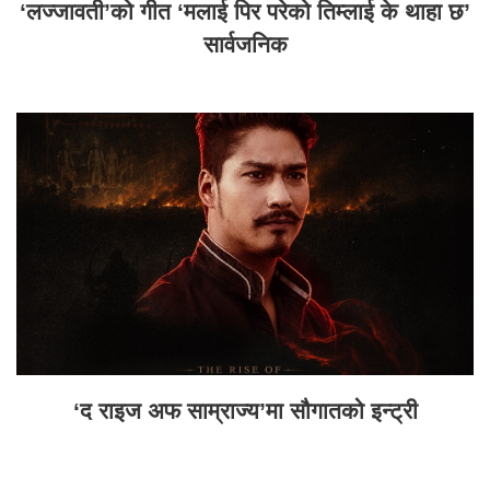
‘लज्जावती’को गीत ‘मलाई पिर परेको तिम्लाई के थाहा छ’
सार्वजनिक
‘द राइज अफ साम्राज्य’मा सौगातको इन्ट्री