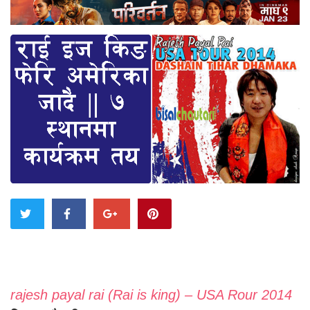
rajesh payal rai (Rai is king) – USA Rour 2014