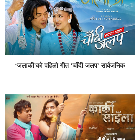
‘जलाकी’को पहिलो गीत ‘चाँदी जलप’ सार्वजनिक