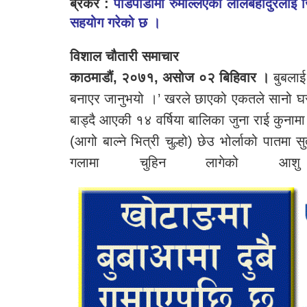
ब्रेकर :
पीडैपीडामा रुमल्लिएका लालबहादुरलाई ज
सहयोग गरेको छ ।
विशाल चौतारी समाचार
काठमाडौं, २०७१, असोज ०२ बिहिवार ।
बुबलाई 
बनाएर जानुभयो ।’ खरले छाएको एकतले सानो घर
बाड्दै आएकी १४ वर्षिया बालिका जुना राई कुनामा 
(आगो बाल्ने भित्री चुल्हो) छेउ भोर्लाको पातमा सु
गलामा चुहिन लागेको आश