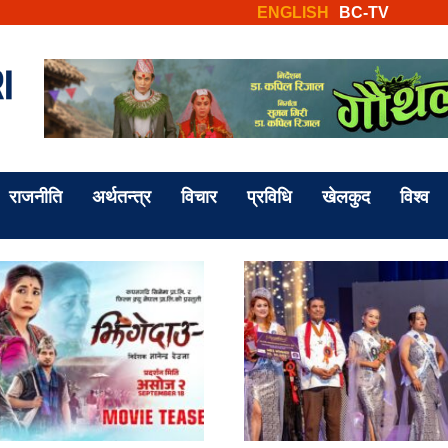
ENGLISH
BC-TV
राजनीति
अर्थतन्त्र
विचार
प्रविधि
खेलकुद
विश्व