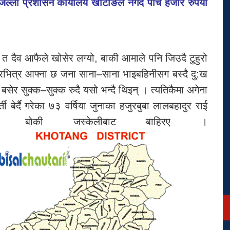
िल्ला प्रशासन कार्यालय खोटाङले नगद पाँच हजार रुपैयाँ
त दैव आफैले खोसेर लग्यो, बाकी आमाले पनि जिउदै टुहुरो
भित्र आफ्ना छ जना साना–साना भाइबहिनीसग बस्दै दु:ख
बसेर सुक्क–सुक्क रुदै यसो भन्दै थिइन् । त्यतिकैमा अगेना
र्ती बेर्दै गरेका ७३ वर्षिया जुनाका हजुरबुबा लालबहादुर राई
ु बोकी जस्केलीबाट बाहिरए ।