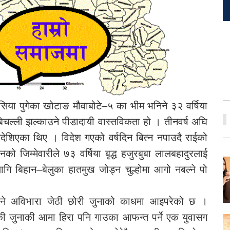
ेसिया पुगेका खोटाङ मौवाबोटे–५ का भीम भनिने ३२ वर्षिया
िचल्ली झल्काउने पीडादायी वास्तविकता हो । तीनवर्ष अघि
ेशिएका थिए । विदेश गएको वर्षदिन बित्न नपाउदै राईको
ो जिम्मेवारीले ७३ वर्षिया बृद्ध हजुरबुबा लालबहादुरलाई
गि बिहान–बेलुका हातमुख जोड्न चुल्होमा आगो नबल्ने पो
ाउने अविभारा जेठी छोरी जुनाको काधमा आइपरेको छ ।
की जुनाकी आमा हिरा पनि गाउका आफन्त पर्ने एक युवासग