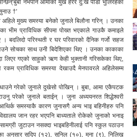
्छिन्‘बुबा नभपनि आमाको मुख हेरेरै दु:ख पीडा भुलिरहेका
सुनाउ †’
 अहिले मुख्य समस्या बनेको जुनाले बिलौना गरिन् । उनका
रेका भीम प्राविधिक सीपमा पोख्त भएकाले गाउकै कमाइले
िए । बदलिदो परिस्थती र घर परिवारको दैनिक गर्जो सहज
र ल्याउने सोचका साथ उनी बिदेशिएका थिए । उनका काकाका
ादा लिएर गएको साहुको ऋण केही भुक्तानी गरिसकेका थिए,
 रकम प्राविधिक समस्या देखाउदै मेनपावरले अहिलेसम्म
धाउने गरेको जुनाले दुखेसो पोखिन् । बुबा, आमा एकैपटक
ाउनु परेको जुनाले बताईन् । जुना अध्ययनरत शिद्धेश्वरी
,‘आथिर्क समस्याकै कारण जुनासगै अन्य भाइ बहिनीहरु पनि
द्यालय जान रहर भएपनि बाध्यताले रोकेको जुनाको भनाइ
ामग्री जुटाउन नसक्दा भाइबहिनीलाई पनि स्कुल पठाउन
का अनुसार सुदिप (१२), सुनिल (१०), मुना (९), निलिख