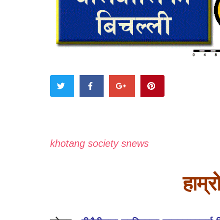
khotang society snews
हाम्