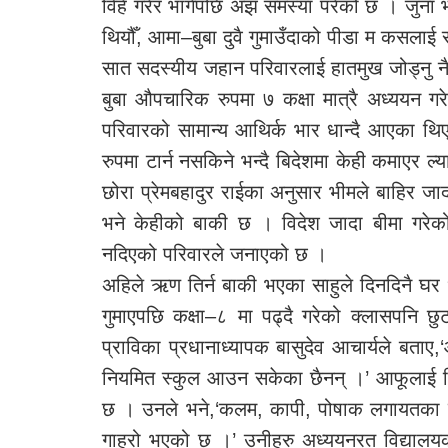
विहे गरेर भागेपछि अझ समस्या परेको छ । जुना भन
थियौँ, आमा–बुबा दुवै गुमाउँदाको पीडा म कसलाई 
सात सदस्यीय जहान परिवारलाई हातमुख जोड्नु नै
बुबा औपचारिक रुपमा ७ कक्षा मात्रै अध्ययन ग
परिवारको सामान्य आथिर्क भार धान्दै आएका थ
रुपमा टार्न नसकिने भन्दै बिदेशमा केही कमाए
छोरा प्रेमबहादुर राईका अनुसार भीमले बाहिर ज
भने केहीको बाकी छ । विदेश जादा बीमा गरेको
नदिएको परिवारले जनाएको छ ।
अहिले ऋण तिर्न बाकी भएका साहुले दिनदिनै घर 
गुमाएपछि कक्षा–८ मा पढ्दै गरेको क्लासपनि छुट
प्राविका प्रधानाध्यापक बासुदेव आचार्यले बताए
नियमित स्कुल आउन सकेका छैनन् ।’ आफूलाई वि
छ । उनले भने,‘कलम, कापी, पोषाक लगायतका स
गाह्रो भएको छ ।’ उनीहरु अध्ययनरत विद्यालय