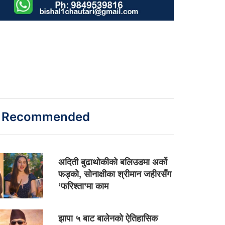
Recommended
अदिती बुढाथोकीको बलिउडमा अर्को
फड्को, सोनाक्षीका श्रीमान जहीरसँग
‘फरिश्ता’मा काम
झापा ५ बाट बालेनको ऐतिहासिक