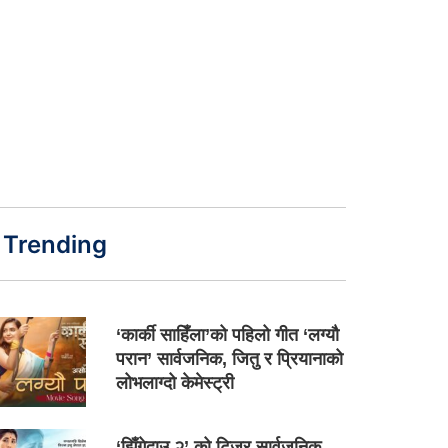
Trending
‘कार्की साहिँला’को पहिलो गीत ‘लग्यौ
परान’ सार्वजनिक, जितु र प्रियानाको
लोभलाग्दो केमेस्ट्री
‘झिँगेदाउ २’ को टिजर सार्वजनिक