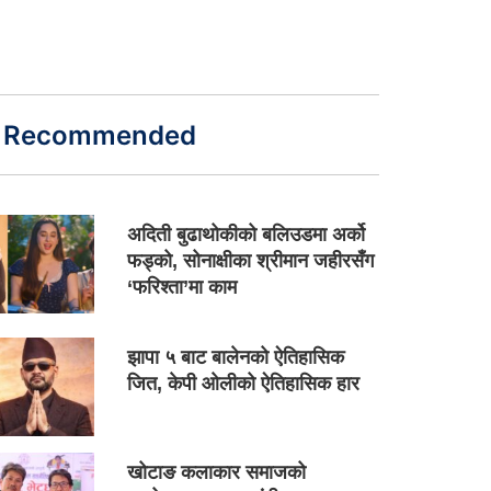
Recommended
अदिती बुढाथोकीको बलिउडमा अर्को
फड्को, सोनाक्षीका श्रीमान जहीरसँग
‘फरिश्ता’मा काम
झापा ५ बाट बालेनको ऐतिहासिक
जित, केपी ओलीको ऐतिहासिक हार
खोटाङ कलाकार समाजको