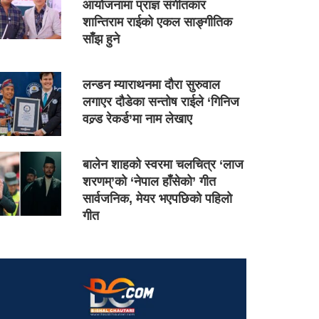
आयोजनामा प्राज्ञ संगीतकार
शान्तिराम राईको एकल साङ्गीतिक
साँझ हुने
लन्डन म्याराथनमा दौरा सुरुवाल
लगाएर दौडेका सन्तोष राईले ‘गिनिज
वल्र्ड रेकर्ड’मा नाम लेखाए
बालेन शाहको स्वरमा चलचित्र ‘लाज
शरणम्’को ‘नेपाल हाँसेको’ गीत
सार्वजनिक, मेयर भएपछिको पहिलो
गीत