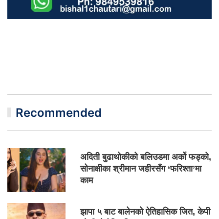
Recommended
अदिती बुढाथोकीको बलिउडमा अर्को फड्को,
सोनाक्षीका श्रीमान जहीरसँग ‘फरिश्ता’मा
काम
झापा ५ बाट बालेनको ऐतिहासिक जित, केपी