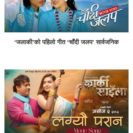
‘जलाकी’को पहिलो गीत ‘चाँदी जलप’ सार्वजनिक