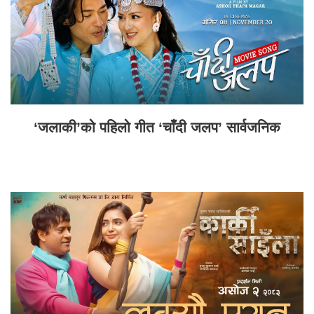
‘जलाकी’को पहिलो गीत ‘चाँदी जलप’ सार्वजनिक