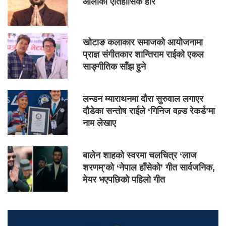
ओलीको ऐतिहासिक हार
खोटाङ कलाकार समाजको आयोजनामा
प्राज्ञ संगीतकार शान्तिराम राईको एकल
साङ्गीतिक साँझ हुने
लन्डन म्याराथनमा दौरा सुरुवाल लगाएर
दौडेका सन्तोष राईले ‘गिनिज वल्र्ड रेकर्ड’मा
नाम लेखाए
बालेन शाहको स्वरमा चलचित्र ‘लाज
शरणम्’को ‘नेपाल हाँसेको’ गीत सार्वजनिक,
मेयर भएपछिको पहिलो गीत