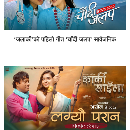
‘जलाकी’को पहिलो गीत ‘चाँदी जलप’ सार्वजनिक