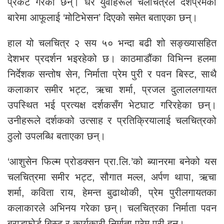
प्रकट गरेका छन्। धेरै युवाहरूले चलचित्रले देशप्रेमको
बारेमा आफूलाई ‘मोटिभेसन’ दिएको समेत बताएका छन्।
हाल यो चलचित्र २ सय ५० भन्दा बढी शो सङ्ख्यासहित
देशभर प्रदर्शन भइरहेको छ। काठमाडौंका विभिन्न हलमा
निर्देशक सन्तोष सेन, निर्माता प्रेम पुरी र पवन बिस्ट, साथै
कलाकार समीर भट्ट, ऋचा शर्मा, प्रजल दुलाललगायत
उपस्थित भई प्रत्यक्ष दर्शकसँग भेटघाट गरिरहेका छन्।
उनीहरूले दर्शकको उत्साह र प्रतिक्रियालाई चलचित्रको
ठुलो उपलब्धि बताएका छन्।
‘आशुसेन फिल्म प्रोडक्सन प्रा.लि.’को ब्यानरमा बनेको यस
चलचित्रमा समीर भट्ट, सौगात मल्ल, अर्पण थापा, ऋचा
शर्मा, कविता राय, हेमन्त बुढाथोकी, प्रेम पुरीलगायतका
कलाकारले अभिनय गरेका छन्। चलचित्रका निर्माता पवन
ब्राडफोर्ड बिस्ट र कार्यकारी निर्माता प्रेम पुरी हुन्।