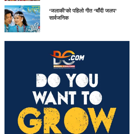
‘जलाकी’को पहिलो गीत ‘चाँदी जलप’
सार्वजनिक