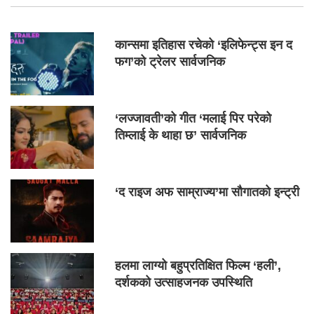
कान्समा इतिहास रचेको ‘इलिफेन्ट्स इन द
फग’को ट्रेलर सार्वजनिक
‘लज्जावती’को गीत ‘मलाई पिर परेको
तिम्लाई के थाहा छ’ सार्वजनिक
‘द राइज अफ साम्राज्य’मा सौगातको इन्ट्री
हलमा लाग्यो बहुप्रतिक्षित फिल्म ‘हली’,
दर्शकको उत्साहजनक उपस्थिति