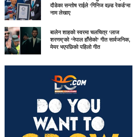
दौडेका सन्तोष राईले ‘गिनिज वल्र्ड रेकर्ड’मा
नाम लेखाए
बालेन शाहको स्वरमा चलचित्र ‘लाज
शरणम्’को ‘नेपाल हाँसेको’ गीत सार्वजनिक,
मेयर भएपछिको पहिलो गीत