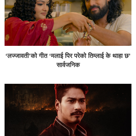
‘लज्जावती’को गीत ‘मलाई पिर परेको तिम्लाई के थाहा छ’
सार्वजनिक