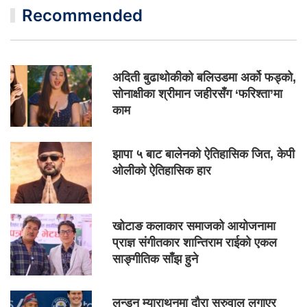
Recommended
अदिती बुढाथोकीको बलिउडमा अर्को फड्को,
सोनाक्षीका श्रीमान जहीरसँग ‘फरिश्ता’मा
काम
झापा ५ बाट बालेनको ऐतिहासिक जित, केपी
ओलीको ऐतिहासिक हार
खोटाङ कलाकार समाजको आयोजनामा
प्राज्ञ संगीतकार शान्तिराम राईको एकल
साङ्गीतिक साँझ हुने
लन्डन म्याराथनमा दौरा सुरुवाल लगाएर