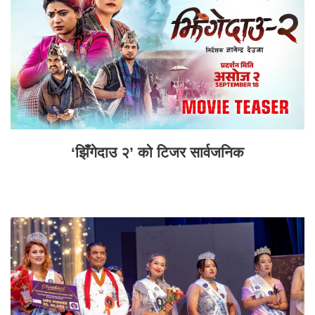
‘झिँगेदाउ २’ को टिजर सार्वजनिक