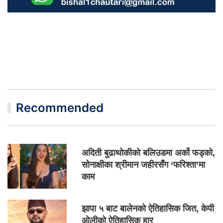
Recommended
अदिती बुढाथोकीको बलिउडमा अर्को फड्को,
सोनाक्षीका श्रीमान जहीरसँग ‘फरिश्ता’मा
काम
झापा ५ बाट बालेनको ऐतिहासिक जित, केपी
ओलीको ऐतिहासिक हार