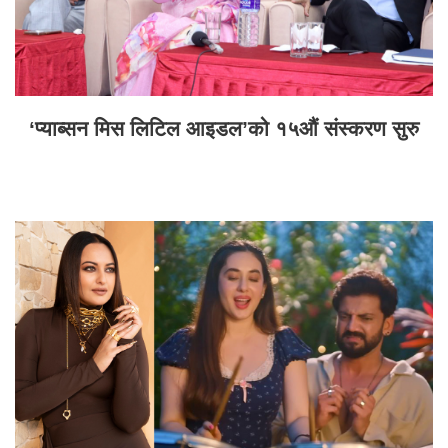
‘प्याब्सन मिस लिटिल आइडल’को १५औं संस्करण सुरु