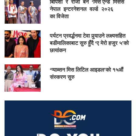
बिपिशा र रोजी बने ‘मिस एन्ड मिसेस
नेपाल इन्टरनेशनल वर्ल्ड २०२६
का विजेता
पर्यटन प्रवर्द्धनमा टेवा पुर्‍याउने लक्ष्यसहित
बडीमालिकाबाट सुरु हुँदै ‘ए मेरो हजुर ५’को
छायांकन
‘प्याब्सन मिस लिटिल आइडल’को १५औं
संस्करण सुरु