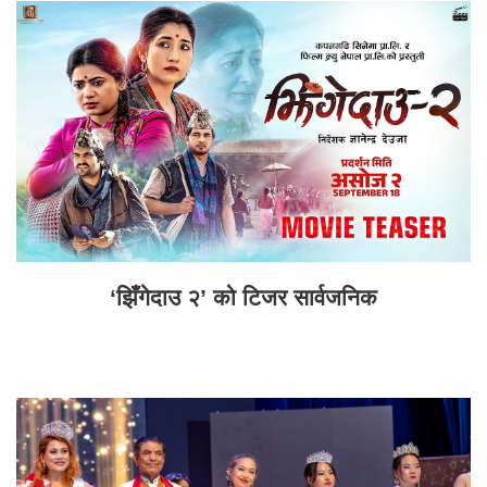
‘झिँगेदाउ २’ को टिजर सार्वजनिक