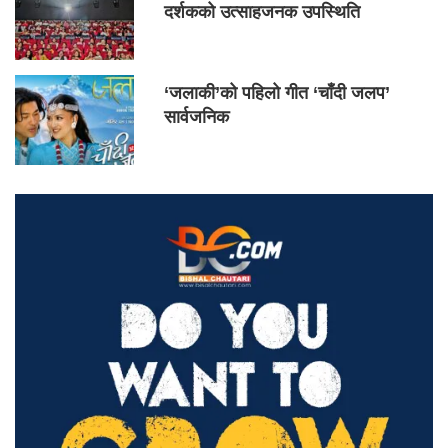
दर्शकको उत्साहजनक उपस्थिति
‘जलाकी’को पहिलो गीत ‘चाँदी जलप’
सार्वजनिक