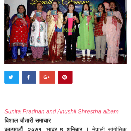
Sunita Pradhan and Anushil Shrestha albam
विशाल चौतारी समाचार
काठमाडौं, २०७१, भाद्र ७ शुनिबार ।
नेपाली सांगीतिक