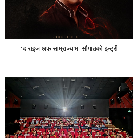
‘द राइज अफ साम्राज्य’मा सौगातको इन्ट्री