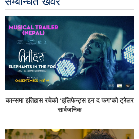
सम्बन्धित खवर
कान्समा इतिहास रचेको ‘इलिफेन्ट्स इन द फग’को ट्रेलर
सार्वजनिक