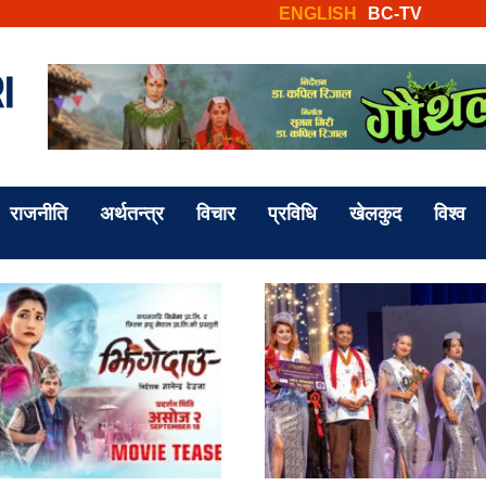
ENGLISH
BC-TV
राजनीति
अर्थतन्त्र
विचार
प्रविधि
खेलकुद
विश्व