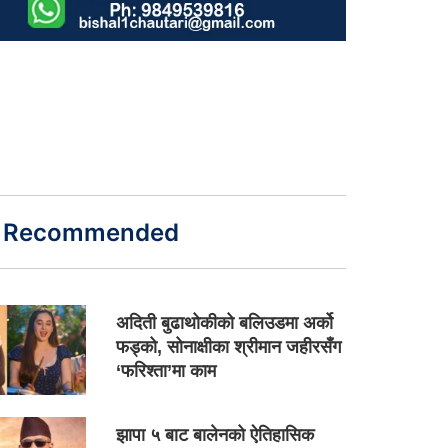
Recommended
अदिती बुढाथोकीको बलिउडमा अर्को
फड्को, सोनाक्षीका श्रीमान जहीरसँग
‘फरिश्ता’मा काम
झापा ५ बाट बालेनको ऐतिहासिक