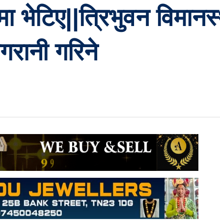
मा भेटिए||त्रिभुवन विमानस
िगरानी गरिने