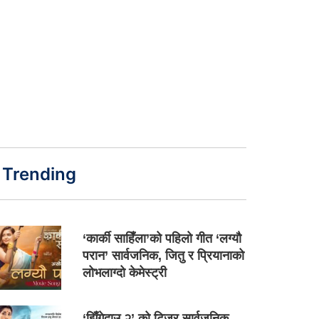
Trending
‘कार्की साहिँला’को पहिलो गीत ‘लग्यौ
परान’ सार्वजनिक, जितु र प्रियानाको
लोभलाग्दो केमेस्ट्री
‘झिँगेदाउ २’ को टिजर सार्वजनिक