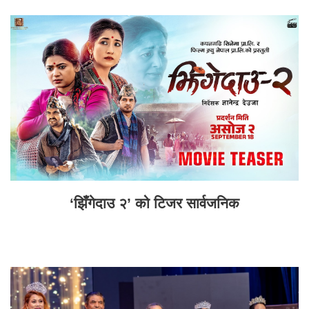
‘झिँगेदाउ २’ को टिजर सार्वजनिक