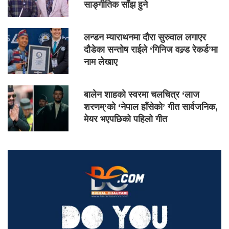
साङ्गीतिक साँझ हुने
लन्डन म्याराथनमा दौरा सुरुवाल लगाएर
दौडेका सन्तोष राईले ‘गिनिज वल्र्ड रेकर्ड’मा
नाम लेखाए
बालेन शाहको स्वरमा चलचित्र ‘लाज
शरणम्’को ‘नेपाल हाँसेको’ गीत सार्वजनिक,
मेयर भएपछिको पहिलो गीत