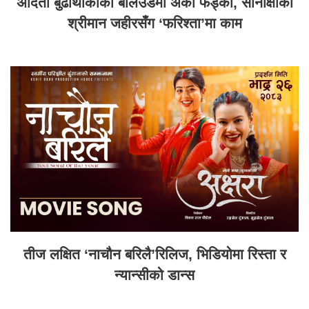
अदिती बुढाथोकीको बलिउडमा अर्को फड्को, सोनाक्षीका
श्रीमान जहीरसँग ‘फरिश्ता’मा काम
तीज लक्षित ‘नाचौन बरिलै’रिलिज, भिडियोमा रिस्ता र
न्यान्सीको डान्स