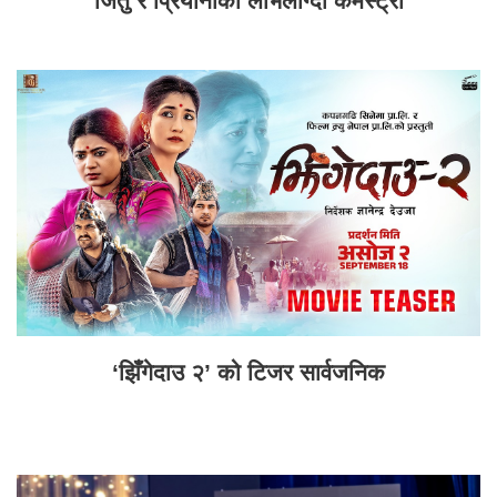
जितु र प्रियानाको लोभलाग्दो केमेस्ट्री
‘झिँगेदाउ २’ को टिजर सार्वजनिक