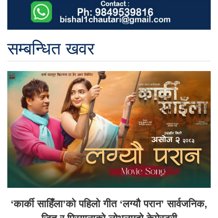
सम्बन्धित खवर
‘कार्की साहिँला’को पहिलो गीत ‘लग्यौ परान’ सार्वजनिक,