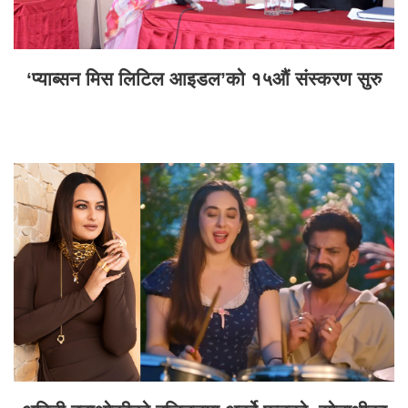
‘प्याब्सन मिस लिटिल आइडल’को १५औं संस्करण सुरु