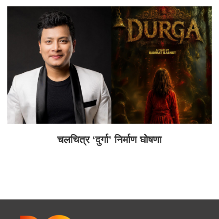
चलचित्र ‘दुर्गा’ निर्माण घोषणा