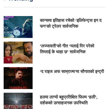
कान्समा इतिहास रचेको ‘इलिफेन्ट्स इन द
फग’को ट्रेलर सार्वजनिक
‘लज्जावती’को गीत ‘मलाई पिर परेको
तिम्लाई के थाहा छ’ सार्वजनिक
‘द राइज अफ साम्राज्य’मा सौगातको इन्ट्री
हलमा लाग्यो बहुप्रतिक्षित फिल्म ‘हली’,
दर्शकको उत्साहजनक उपस्थिति