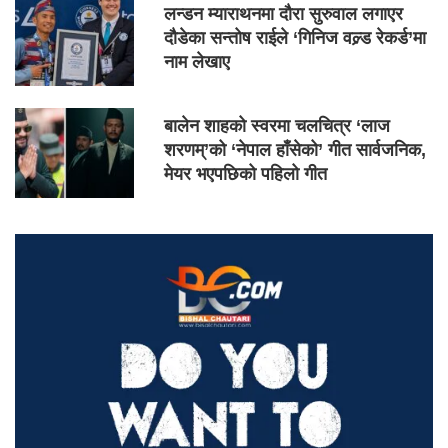
लन्डन म्याराथनमा दौरा सुरुवाल लगाएर
दौडेका सन्तोष राईले ‘गिनिज वल्र्ड रेकर्ड’मा
नाम लेखाए
बालेन शाहको स्वरमा चलचित्र ‘लाज
शरणम्’को ‘नेपाल हाँसेको’ गीत सार्वजनिक,
मेयर भएपछिको पहिलो गीत