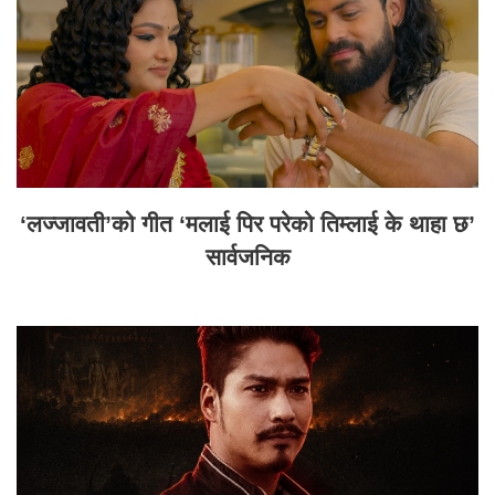
‘लज्जावती’को गीत ‘मलाई पिर परेको तिम्लाई के थाहा छ’
सार्वजनिक