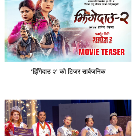
‘झिँगेदाउ २’ को टिजर सार्वजनिक