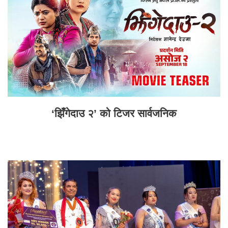
‘झिँगेदाउ २’ को टिजर सार्वजनिक