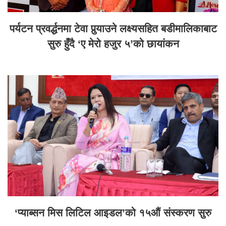
पर्यटन प्रवर्द्धनमा टेवा पुर्‍याउने लक्ष्यसहित बडीमालिकाबाट
सुरु हुँदै ‘ए मेरो हजुर ५’को छायांकन
‘प्याब्सन मिस लिटिल आइडल’को १५औं संस्करण सुरु