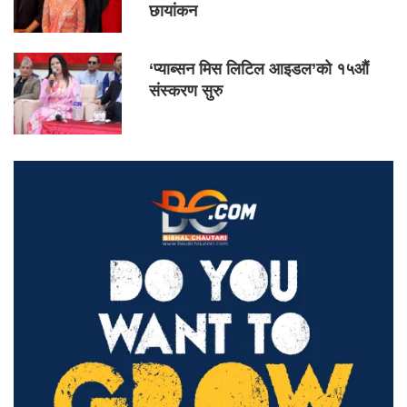
छायांकन
‘प्याब्सन मिस लिटिल आइडल’को १५औं
संस्करण सुरु