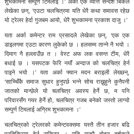
शुभकामना सम्पूर्ण टिमलाई ।’ अर्का एक व्यत्ति सन्देश बिकले
लेखेका छन्, ‘एउटा चलचित्रमा यति धेरै कथा समावस रहेछ
यो ट्रेलर हेर्दा गुजबम आयो, धेरै शुभकामना प्रकाश दाजु ।’
यता अर्का कमेन्टर राम प्रसादले लेखेका छन्, ‘एक एक
डाइलगमा एउटा कारण लुकेको छ । हलसम्म तान्ने नै भयो ।
दिमाग नै हल्लाउँछ त । वेस्ट अफ लक वसन्त टीम, धेरै
बधाई छ । यसपटक फेरि नयाँ अन्दाज को चलचित्र हेर्न
पाइने भयो ।’ यता अर्का फ्यान मदन बराइली लेख्छन्,
‘साच्चिँकै समाज सुधार हुनुपर्छ भन्ने सोच राख्नुहुने कुनैपनी
जातको मान्छेले यो चलचित्र अवस्य हेर्ने छ, म पनि
परिवारसँग गयर हेर्ने हो, चलचित्र गजब बनेको जस्तो लाग्यो
सम्पुर्ण टिमलाई अग्रिम शुभकामना ।’
चलचित्रको ट्रेलरको कमेन्टवक्समा यस्तै तीन हजार बढि