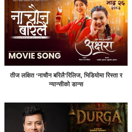
तीज लक्षित ‘नाचौन बरिलै’रिलिज, भिडियोमा रिस्ता र
न्यान्सीको डान्स