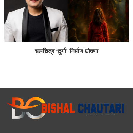
चलचित्र ‘दुर्गा’ निर्माण घोषणा