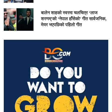
बालेन शाहको स्वरमा चलचित्र ‘लाज
शरणम्’को ‘नेपाल हाँसेको’ गीत सार्वजनिक,
मेयर भएपछिको पहिलो गीत