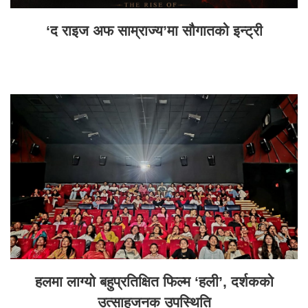
‘द राइज अफ साम्राज्य’मा सौगातको इन्ट्री
हलमा लाग्यो बहुप्रतिक्षित फिल्म ‘हली’, दर्शकको
उत्साहजनक उपस्थिति