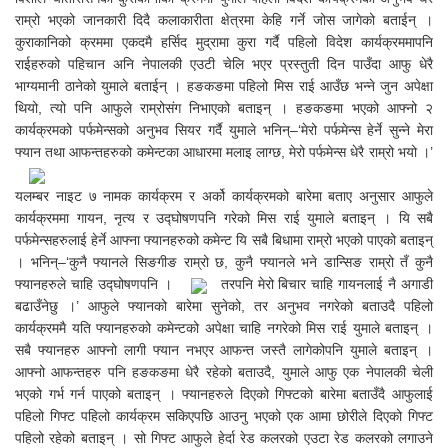
राम्रो भएको जानकारी दिदै कलाकारीता क्षेत्रमा केहि गर्ने जोस जागेको बताईन् ।
कुराकानिको क्रममा एकदमै हर्सिद मुद्रामा कुरा गर्दै पहिलो विदेश कार्यक्रममापनि
राईहरुको पहिचान अनि नेपालकी एउटी चेलि भएर प्रस्तुती दिन पाउँदा आफु धेरै
भाग्यमानी ठानेको युमाले बताईन् । हङकङमा पहिलो मिस राई आउँछ भन्ने जुन अपेक्षा
थियो, त्यो पनि आफुले राम्रोसंग निभाएको बताइन् । हङकङमा भएको आफ्नो २
कार्यक्रमको पर्फमेन्सको अनुभव सियर गर्दै युमाले भनिन्–‘मेरो पर्फमेन्स हेर्ने सुन्ने मेरा
फ्यान तथा आफन्तहरुको कमेन्टका आधारमा मलाइ लाग्छ, मेरो पर्फमेन्स धेरै राम्रो भयो ।’
यलम्बर नाइट ७ नामक कार्यक्रम र अर्को कार्यक्रमको बारेमा बताए अनुसार आफुले
कार्यक्रममा गायन, नृत्य र उद्घोषणपनि गरेको मिस राई युमाले बताइन् । यि सबै
पर्फमेन्सहरुलाई हेर्ने आफ्ना फ्यानहरुको कमेन्ट यि सबै बिधामा राम्रो भएको पाएको बताइन्
। भनिन्–‘कुनै फ्यानले सिङगीङ राम्रो छ, कुनै फ्यानले भने डान्सिङ राम्रो तँ कुनै
फ्यानहरुले चाहि उद्घोषणपनि ।
तरपनि मेरो बिचार चाहि गायनलाई नै अगाडी
बढाउँनेछु ।’ आफुले फ्यानको बारेमा सुनेको, तर अनुभव नगरेको बताउदै पहिलो
कार्यक्रममै यति फ्यानहरुको कमेन्टको अपेक्षा चाहि नगरेको मिस राई युमाले बताइन् ।
सबै फ्यानहरु आफ्नो लागी फ्यान नभएर आफन्त जस्तै लागेकोपनि युमाले बताइन् ।
आफ्नो आफन्तहरु पनि हङकङमा धेरै रहेको बताउदै, युमाले आफु एक नेपालकी चेली
भएको गर्भ गर्न पाएको बताइन् । फ्यानहरुले दिएको गिफ्टको बारेमा बताउँदै आफुलाई
पहिलो गिफ्ट पहिलो कार्यक्रम सकिएपछि आउनु भएको एक आमा छोरीले दिएको गिफ्ट
पहिलो रहेको बताइन् । सो गिफ्ट आफुले हेर्दा रेड कलरको एउटा रेड कलरको लगाउने