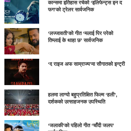
कान्समा इतिहास रचेको ‘इलिफेन्ट्स इन द
फग’को ट्रेलर सार्वजनिक
‘लज्जावती’को गीत ‘मलाई पिर परेको
तिम्लाई के थाहा छ’ सार्वजनिक
‘द राइज अफ साम्राज्य’मा सौगातको इन्ट्री
हलमा लाग्यो बहुप्रतिक्षित फिल्म ‘हली’,
दर्शकको उत्साहजनक उपस्थिति
‘जलाकी’को पहिलो गीत ‘चाँदी जलप’