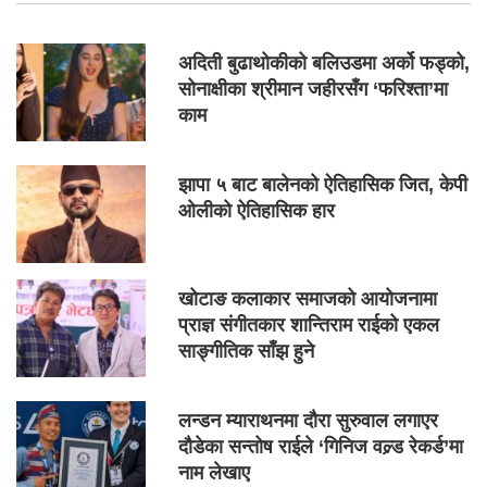
अदिती बुढाथोकीको बलिउडमा अर्को फड्को,
सोनाक्षीका श्रीमान जहीरसँग ‘फरिश्ता’मा
काम
झापा ५ बाट बालेनको ऐतिहासिक जित, केपी
ओलीको ऐतिहासिक हार
खोटाङ कलाकार समाजको आयोजनामा
प्राज्ञ संगीतकार शान्तिराम राईको एकल
साङ्गीतिक साँझ हुने
लन्डन म्याराथनमा दौरा सुरुवाल लगाएर
दौडेका सन्तोष राईले ‘गिनिज वल्र्ड रेकर्ड’मा
नाम लेखाए