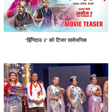
‘झिँगेदाउ २’ को टिजर सार्वजनिक