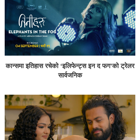
कान्समा इतिहास रचेको ‘इलिफेन्ट्स इन द फग’को ट्रेलर
सार्वजनिक