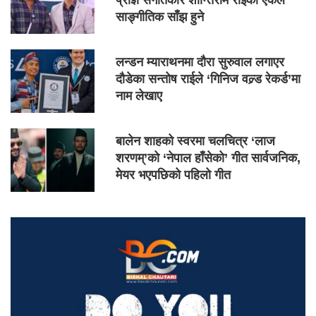
प्राज्ञ संगीतकार शान्तिराम राईको एकल
साङ्गीतिक साँझ हुने
लन्डन म्याराथनमा दौरा सुरुवाल लगाएर
दौडेका सन्तोष राईले ‘गिनिज वल्र्ड रेकर्ड’मा
नाम लेखाए
बालेन शाहको स्वरमा चलचित्र ‘लाज
शरणम्’को ‘नेपाल हाँसेको’ गीत सार्वजनिक,
मेयर भएपछिको पहिलो गीत