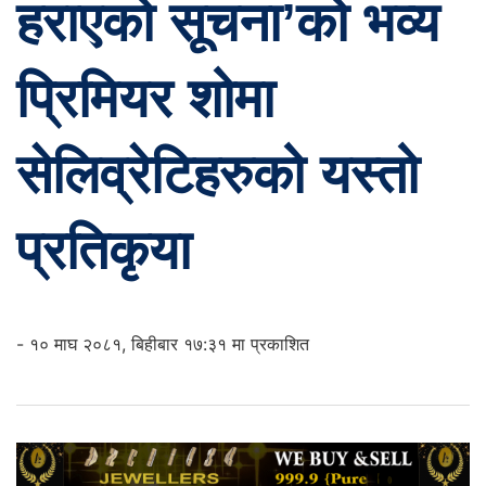
हराएको सूचना’को भव्य
प्रिमियर शोमा
सेलिव्रेटिहरुको यस्तो
प्रतिकृया
- १० माघ २०८१, बिहीबार १७:३१ मा प्रकाशित