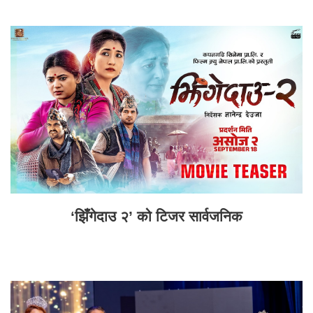
‘झिँगेदाउ २’ को टिजर सार्वजनिक