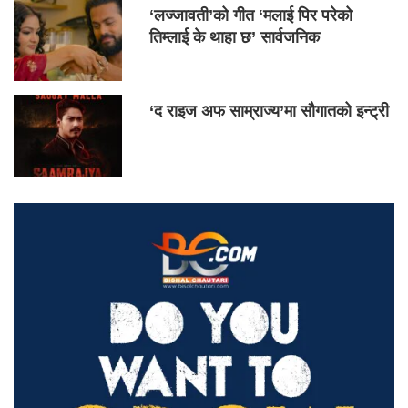
‘लज्जावती’को गीत ‘मलाई पिर परेको
तिम्लाई के थाहा छ’ सार्वजनिक
‘द राइज अफ साम्राज्य’मा सौगातको इन्ट्री