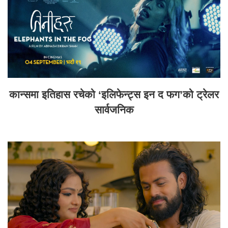
कान्समा इतिहास रचेको ‘इलिफेन्ट्स इन द फग’को ट्रेलर
सार्वजनिक