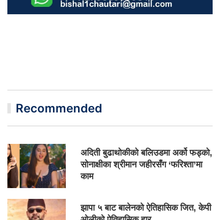
Recommended
अदिती बुढाथोकीको बलिउडमा अर्को फड्को,
सोनाक्षीका श्रीमान जहीरसँग ‘फरिश्ता’मा
काम
झापा ५ बाट बालेनको ऐतिहासिक जित, केपी
ओलीको ऐतिहासिक हार