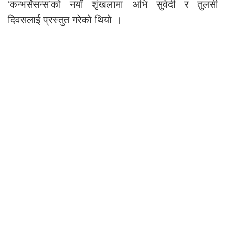
‘कन्भर्सेसन्स’को नयाँ शृंखलामा अभि सुवेदी र तुलसी
दिवसलाई प्रस्तुत गरेको थियो ।