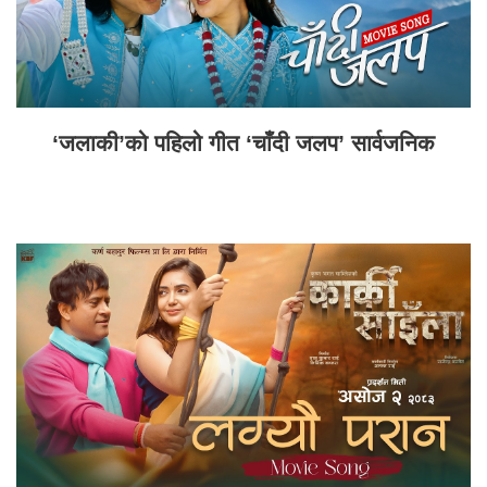
‘जलाकी’को पहिलो गीत ‘चाँदी जलप’ सार्वजनिक