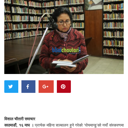
विशाल चौतारी समाचार
काठमाडौं, १६ माघ ।
प्रत्येक महिना सञ्चालन हुने गरेको ‘पोयमान्डु’को नयाँ संस्करणमा