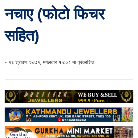
नचाए (फोटो फिचर
सहित)
- १३ श्रावण २०७१, मंगलवार १५:०८ मा प्रकाशित