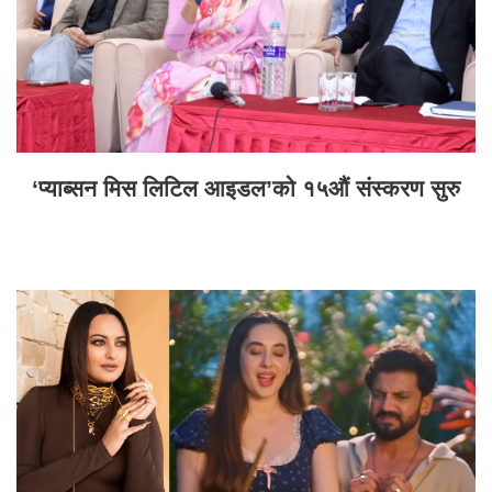
‘प्याब्सन मिस लिटिल आइडल’को १५औं संस्करण सुरु