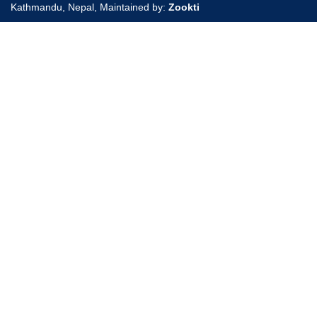
Kathmandu, Nepal, Maintained by:
Zookti