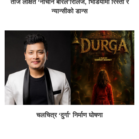
तीज लक्षित ‘नाचौन बरिलै’रिलिज, भिडियोमा रिस्ता र
न्यान्सीको डान्स
चलचित्र ‘दुर्गा’ निर्माण घोषणा