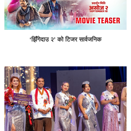
‘झिँगेदाउ २’ को टिजर सार्वजनिक