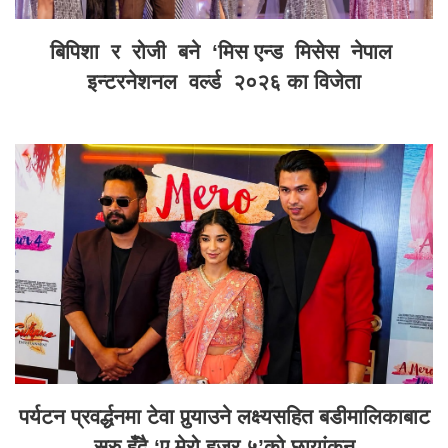
बिपिशा र रोजी बने ‘मिस एन्ड मिसेस नेपाल
इन्टरनेशनल वर्ल्ड २०२६ का विजेता
पर्यटन प्रवर्द्धनमा टेवा पुर्‍याउने लक्ष्यसहित बडीमालिकाबाट
सुरु हुँदै ‘ए मेरो हजुर ५’को छायांकन