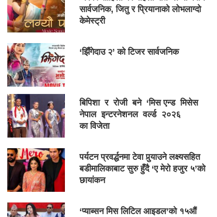
सार्वजनिक, जितु र प्रियानाको लोभलाग्दो
केमेस्ट्री
‘झिँगेदाउ २’ को टिजर सार्वजनिक
बिपिशा र रोजी बने ‘मिस एन्ड मिसेस
नेपाल इन्टरनेशनल वर्ल्ड २०२६
का विजेता
पर्यटन प्रवर्द्धनमा टेवा पुर्‍याउने लक्ष्यसहित
बडीमालिकाबाट सुरु हुँदै ‘ए मेरो हजुर ५’को
छायांकन
‘प्याब्सन मिस लिटिल आइडल’को १५औं