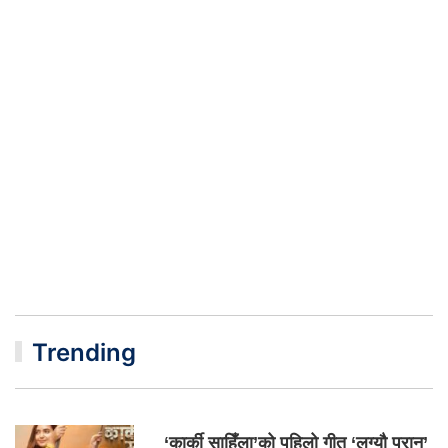
Trending
‘कार्की साहिँला’को पहिलो गीत ‘लग्यौ परान’