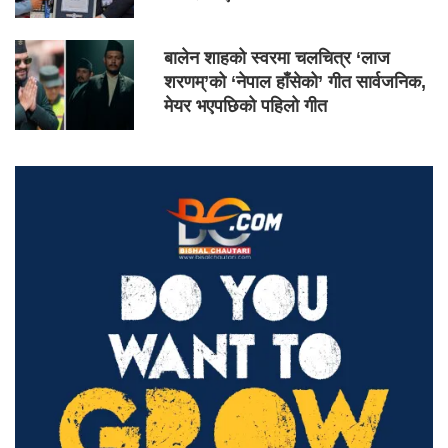
बालेन शाहको स्वरमा चलचित्र ‘लाज
शरणम्’को ‘नेपाल हाँसेको’ गीत सार्वजनिक,
मेयर भएपछिको पहिलो गीत