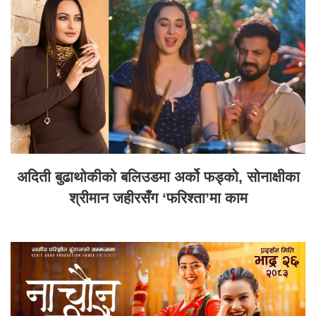
अदिती बुढाथोकीको बलिउडमा अर्को फड्को, सोनाक्षीका
श्रीमान जहीरसँग ‘फरिश्ता’मा काम