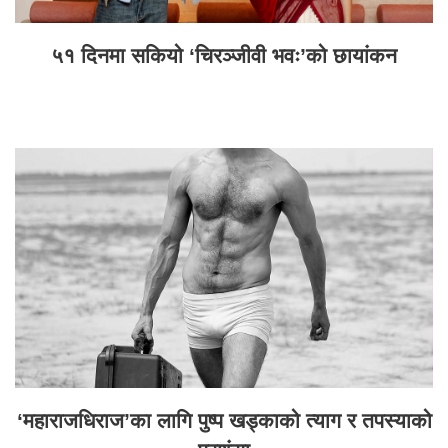
५१ दिनमा सकियो ‘चिरञ्जीवी भवः’को छायांकन
‘महाराजधिराज’का लागि पुष्प खड्काको त्याग र तपस्याको