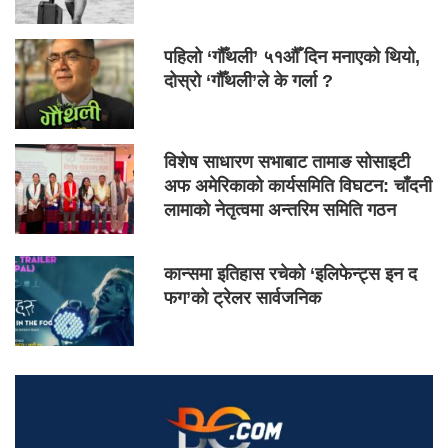
पहिलो ‘गौँथली’ ५१औँ दिन मनाएको थियो,
दोस्रो ‘गौँथली’ले के गर्ला ?
विशेष साधारण सभाबाट तामाङ सोसाइटी
अफ अमेरिकाको कार्यसमिति विघटन: चाँदनी
लामाको नेतृत्वमा अन्तरिम समिति गठन
कान्समा इतिहास रचेको ‘इलिफेन्ट्स इन द
फग’को ट्रेलर सार्वजनिक