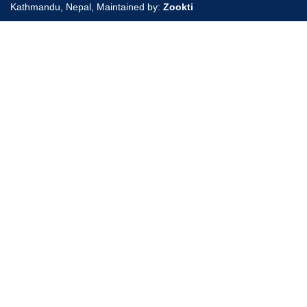
Kathmandu, Nepal, Maintained by:
Zookti