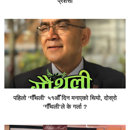
प्रशंसा
पहिलो ‘गौँथली’ ५१औँ दिन मनाएको थियो, दोस्रो
‘गौँथली’ले के गर्ला ?