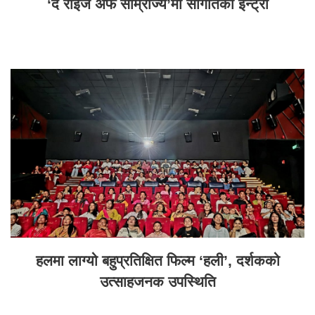
‘द राइज अफ साम्राज्य’मा सौगातको इन्ट्री
हलमा लाग्यो बहुप्रतिक्षित फिल्म ‘हली’, दर्शकको
उत्साहजनक उपस्थिति