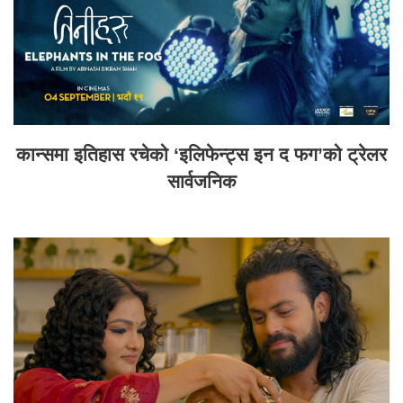
कान्समा इतिहास रचेको ‘इलिफेन्ट्स इन द फग’को ट्रेलर
सार्वजनिक