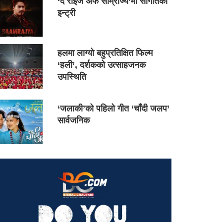
‘द राइज अफ साम्राज्य’मा सौगातको
इन्ट्री
हलमा लाग्यो बहुप्रतिक्षित फिल्म
‘हली’, दर्शकको उत्साहजनक
उपस्थिति
‘जलाकी’को पहिलो गीत ‘चाँदी जलप’
सार्वजनिक