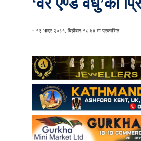
‘वर एण्ड वधु’को प्र
- १३ भाद्र २०८१, बिहीबार १८:४४ मा प्रकाशित