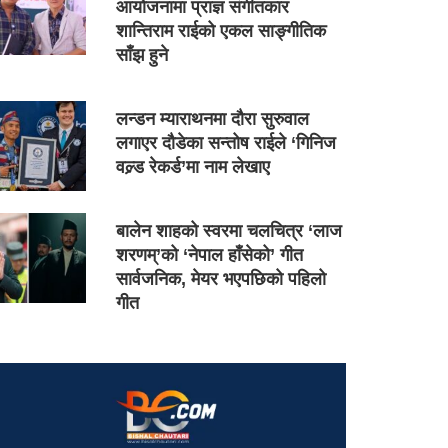
आयोजनामा प्राज्ञ संगीतकार
शान्तिराम राईको एकल साङ्गीतिक
साँझ हुने
लन्डन म्याराथनमा दौरा सुरुवाल
लगाएर दौडेका सन्तोष राईले ‘गिनिज
वल्र्ड रेकर्ड’मा नाम लेखाए
बालेन शाहको स्वरमा चलचित्र ‘लाज
शरणम्’को ‘नेपाल हाँसेको’ गीत
सार्वजनिक, मेयर भएपछिको पहिलो
गीत