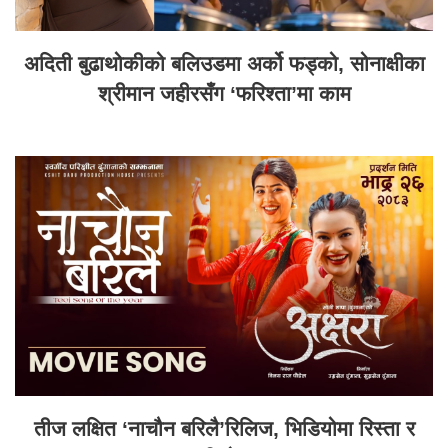
अदिती बुढाथोकीको बलिउडमा अर्को फड्को, सोनाक्षीका
श्रीमान जहीरसँग ‘फरिश्ता’मा काम
तीज लक्षित ‘नाचौन बरिलै’रिलिज, भिडियोमा रिस्ता र