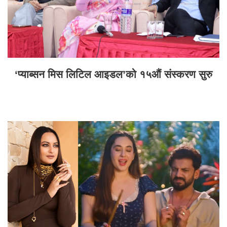
‘प्याब्सन मिस लिटिल आइडल’को १५औं संस्करण सुरु