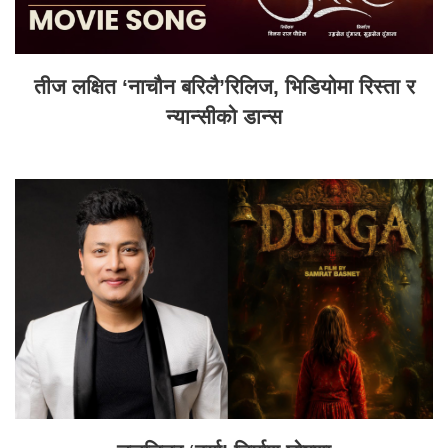
तीज लक्षित ‘नाचौन बरिलै’रिलिज, भिडियोमा रिस्ता र
न्यान्सीको डान्स