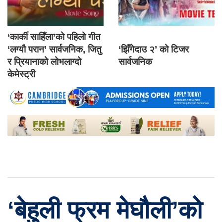
‘कार्की साहिँला’को पहिलो गीत
‘लग्यौ परान’ सार्वजनिक, जितु
‘झिँगेदाउ २’ को टिजर
र प्रियानाको लोभलाग्दो
सार्वजनिक
केमेस्ट्री
‘बेहुली फ्रम मेघौली’को