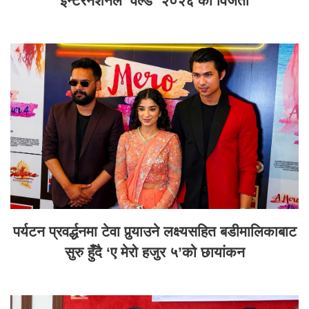
इन्टरनेशनल वर्ल्ड २०२६ का विजेता
पर्यटन प्रवर्द्धनमा टेवा पुर्‍याउने लक्ष्यसहित बडीमालिकाबाट
सुरु हुँदै ‘ए मेरो हजुर ५’को छायांकन