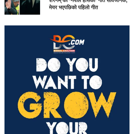
शरणम्’को ‘नेपाल हाँसेको’ गीत सार्वजनिक,
मेयर भएपछिको पहिलो गीत