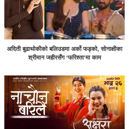
अदिती बुढाथोकीको बलिउडमा अर्को फड्को, सोनाक्षीका
श्रीमान जहीरसँग ‘फरिश्ता’मा काम