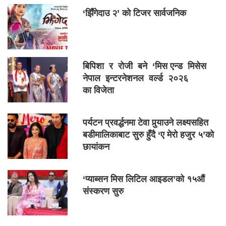
‘झिँगेदाउ २’ को टिजर सार्वजनिक
बिपिशा र रोजी बने ‘मिस एन्ड मिसेस
नेपाल इन्टरनेशनल वर्ल्ड २०२६
का विजेता
पर्यटन प्रवर्द्धनमा टेवा पुर्‍याउने लक्ष्यसहित
बडीमालिकाबाट सुरु हुँदै ‘ए मेरो हजुर ५’को
छायांकन
‘प्याब्सन मिस लिटिल आइडल’को १५औं
संस्करण सुरु