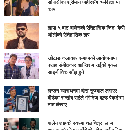
सोनाक्षीका श्रीमान जहीरसँग ‘फरिश्ता’मा
काम
झापा ५ बाट बालेनको ऐतिहासिक जित, केपी
ओलीको ऐतिहासिक हार
खोटाङ कलाकार समाजको आयोजनामा
प्राज्ञ संगीतकार शान्तिराम राईको एकल
साङ्गीतिक साँझ हुने
लन्डन म्याराथनमा दौरा सुरुवाल लगाएर
दौडेका सन्तोष राईले ‘गिनिज वल्र्ड रेकर्ड’मा
नाम लेखाए
बालेन शाहको स्वरमा चलचित्र ‘लाज