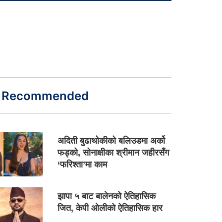
Recommended
अदिती बुढाथोकीको बलिउडमा अर्को
फड्को, सोनाक्षीका श्रीमान जहीरसँग
‘फरिश्ता’मा काम
झापा ५ बाट बालेनको ऐतिहासिक
जित, केपी ओलीको ऐतिहासिक हार