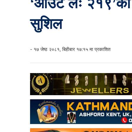
‘आउट लः २१९’को फस
सुशिल
- १७ जेष्ठ २०८१, बिहीबार १७:१५ मा प्रकाशित