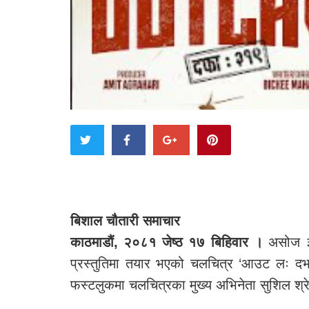
बिशाल चौतारी समाचार
काठमाडौं,
२०८१ जेष्ठ १७ बिहिवार
।
असोज ३ ब
प्रस्तुतिमा तयार भएको चलचित्र ‘आउट लः द
फस्टलुकमा चलचित्रका मुख्य अभिनेता सुशिल श्र