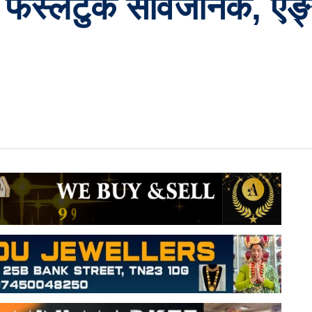
्लटुक सार्वजनिक, एङ्ग्