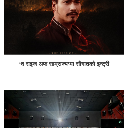
‘द राइज अफ साम्राज्य’मा सौगातको इन्ट्री