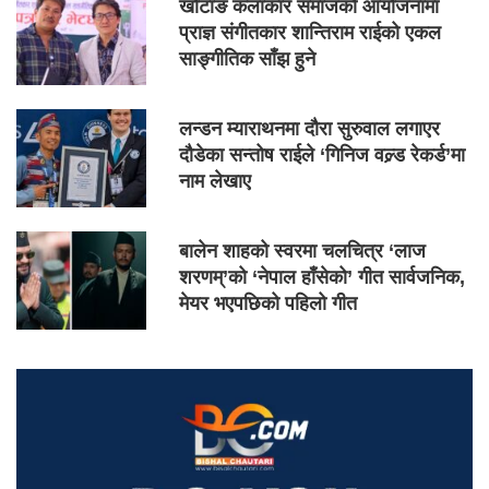
खोटाङ कलाकार समाजको आयोजनामा
प्राज्ञ संगीतकार शान्तिराम राईको एकल
साङ्गीतिक साँझ हुने
लन्डन म्याराथनमा दौरा सुरुवाल लगाएर
दौडेका सन्तोष राईले ‘गिनिज वल्र्ड रेकर्ड’मा
नाम लेखाए
बालेन शाहको स्वरमा चलचित्र ‘लाज
शरणम्’को ‘नेपाल हाँसेको’ गीत सार्वजनिक,
मेयर भएपछिको पहिलो गीत