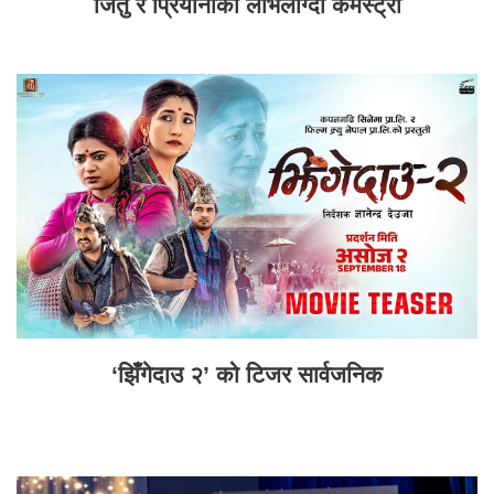
जितु र प्रियानाको लोभलाग्दो केमेस्ट्री
‘झिँगेदाउ २’ को टिजर सार्वजनिक