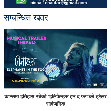
सम्बन्धित खवर
कान्समा इतिहास रचेको ‘इलिफेन्ट्स इन द फग’को ट्रेलर
सार्वजनिक