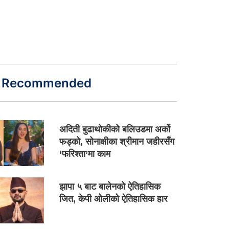
Recommended
अदिती बुढाथोकीको बलिउडमा अर्को
फड्को, सोनाक्षीका श्रीमान जहीरसँग
‘फरिश्ता’मा काम
झापा ५ बाट बालेनको ऐतिहासिक
जित, केपी ओलीको ऐतिहासिक हार