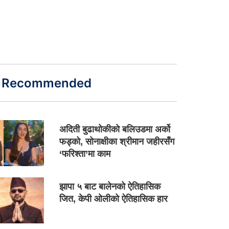
Recommended
अदिती बुढाथोकीको बलिउडमा अर्को
फड्को, सोनाक्षीका श्रीमान जहीरसँग
‘फरिश्ता’मा काम
झापा ५ बाट बालेनको ऐतिहासिक
जित, केपी ओलीको ऐतिहासिक हार