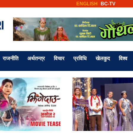
ENGLISH
BC-TV
राजनीति
अर्थतन्त्र
विचार
प्रविधि
खेलकुद
विश्व