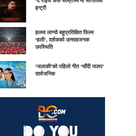
‘द राइज अफ साम्राज्य’मा सौगातको
इन्ट्री
हलमा लाग्यो बहुप्रतिक्षित फिल्म
‘हली’, दर्शकको उत्साहजनक
उपस्थिति
‘जलाकी’को पहिलो गीत ‘चाँदी जलप’
सार्वजनिक