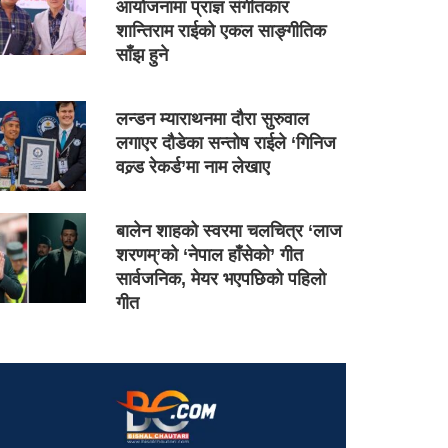
आयोजनामा प्राज्ञ संगीतकार
शान्तिराम राईको एकल साङ्गीतिक
साँझ हुने
लन्डन म्याराथनमा दौरा सुरुवाल
लगाएर दौडेका सन्तोष राईले ‘गिनिज
वल्र्ड रेकर्ड’मा नाम लेखाए
बालेन शाहको स्वरमा चलचित्र ‘लाज
शरणम्’को ‘नेपाल हाँसेको’ गीत
सार्वजनिक, मेयर भएपछिको पहिलो
गीत