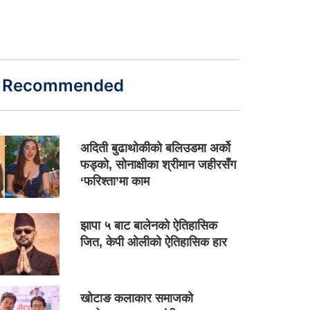
Recommended
अदिती बुढाथोकीको बलिउडमा अर्को
फड्को, सोनाक्षीका श्रीमान जहीरसँग
‘फरिश्ता’मा काम
झापा ५ बाट बालेनको ऐतिहासिक
जित, केपी ओलीको ऐतिहासिक हार
खोटाङ कलाकार समाजको