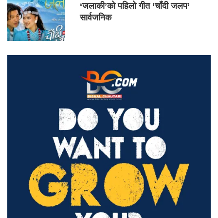
‘जलाकी’को पहिलो गीत ‘चाँदी जलप’
सार्वजनिक