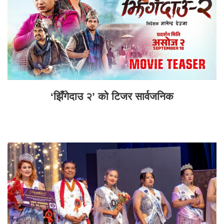
‘झिँगेदाउ २’ को टिजर सार्वजनिक