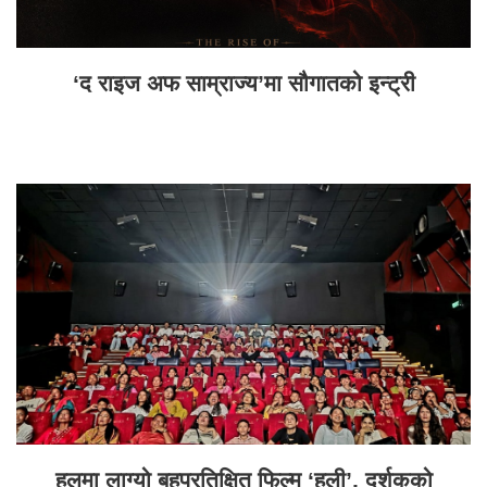
‘द राइज अफ साम्राज्य’मा सौगातको इन्ट्री
हलमा लाग्यो बहुप्रतिक्षित फिल्म ‘हली’, दर्शकको