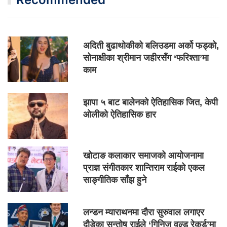
अदिती बुढाथोकीको बलिउडमा अर्को फड्को,
सोनाक्षीका श्रीमान जहीरसँग ‘फरिश्ता’मा
काम
झापा ५ बाट बालेनको ऐतिहासिक जित, केपी
ओलीको ऐतिहासिक हार
खोटाङ कलाकार समाजको आयोजनामा
प्राज्ञ संगीतकार शान्तिराम राईको एकल
साङ्गीतिक साँझ हुने
लन्डन म्याराथनमा दौरा सुरुवाल लगाएर
दौडेका सन्तोष राईले ‘गिनिज वल्र्ड रेकर्ड’मा