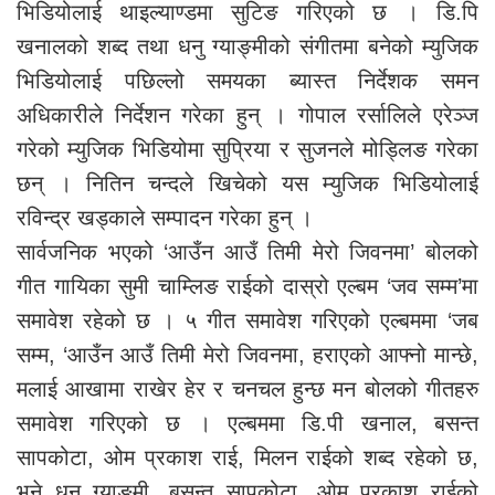
भिडियोलाई थाइल्याण्डमा सुटिङ गरिएको छ । डि.पि
खनालको शब्द तथा धनु ग्याङ्मीको संगीतमा बनेको म्युजिक
भिडियोलाई पछिल्लो समयका ब्यास्त निर्देशक समन
अधिकारीले निर्देशन गरेका हुन् । गोपाल रर्सालिले एरेञ्ज
गरेको म्युजिक भिडियोमा सुप्रिया र सुजनले मोड्लिङ गरेका
छन् । नितिन चन्दले खिचेको यस म्युजिक भिडियोलाई
रविन्द्र खड्काले सम्पादन गरेका हुन् ।
सार्वजनिक भएको ‘आउँन आउँ तिमी मेरो जिवनमा’ बोलको
गीत गायिका सुमी चाम्लिङ राईको दास्रो एल्बम ‘जव सम्म’मा
समावेश रहेको छ । ५ गीत समावेश गरिएको एल्बममा ‘जब
सम्म, ‘आउँन आउँ तिमी मेरो जिवनमा, हराएको आफ्नो मान्छे,
मलाई आखामा राखेर हेर र चनचल हुन्छ मन बोलको गीतहरु
समावेश गरिएको छ । एल्बममा डि.पी खनाल, बसन्त
सापकोटा, ओम प्रकाश राई, मिलन राईको शब्द रहेको छ,
भने धनु ग्याङ्मी, बसन्त सापकोटा, ओम प्रकाश राईको