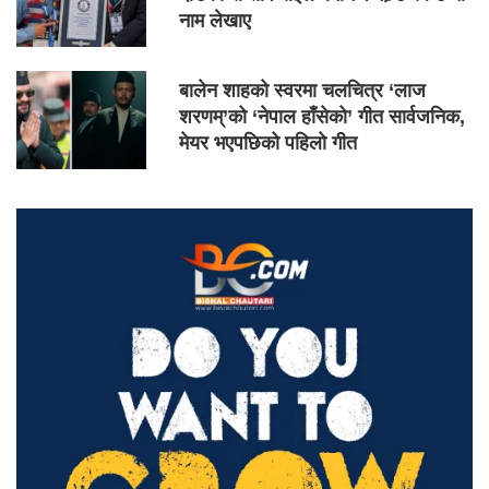
नाम लेखाए
बालेन शाहको स्वरमा चलचित्र ‘लाज
शरणम्’को ‘नेपाल हाँसेको’ गीत सार्वजनिक,
मेयर भएपछिको पहिलो गीत