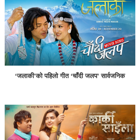
‘जलाकी’को पहिलो गीत ‘चाँदी जलप’ सार्वजनिक