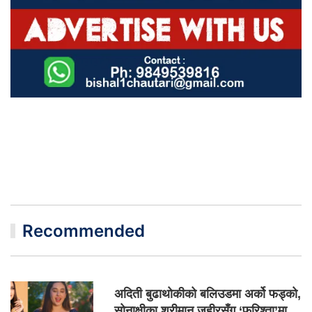
Recommended
अदिती बुढाथोकीको बलिउडमा अर्को फड्को,
सोनाक्षीका श्रीमान जहीरसँग ‘फरिश्ता’मा