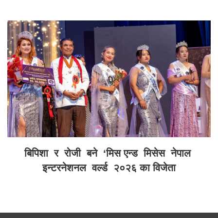
बिपिशा र रोजी बने ‘मिस एन्ड मिसेस नेपाल
इन्टरनेशनल वर्ल्ड २०२६ का विजेता