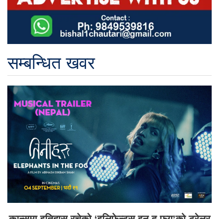
सम्बन्धित खवर
कान्समा इतिहास रचेको ‘इलिफेन्ट्स इन द फग’को ट्रेलर