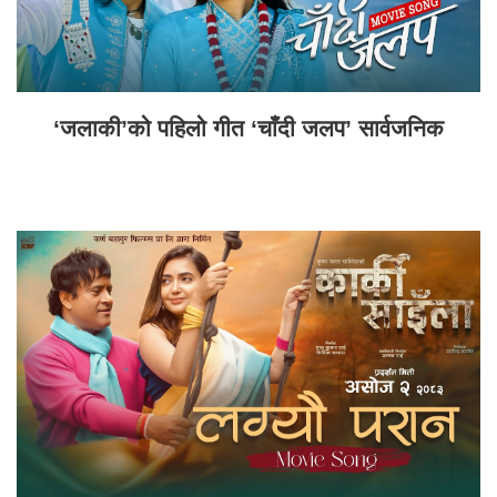
‘जलाकी’को पहिलो गीत ‘चाँदी जलप’ सार्वजनिक