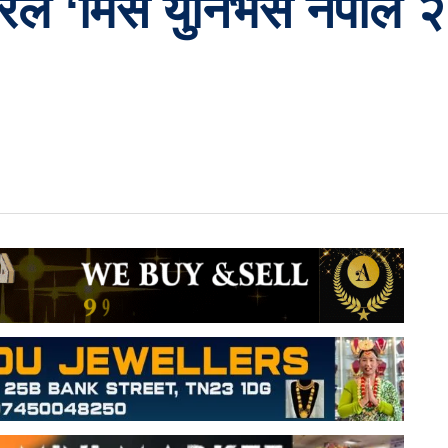
न्चरले ‘मिस युनिभर्स नेप