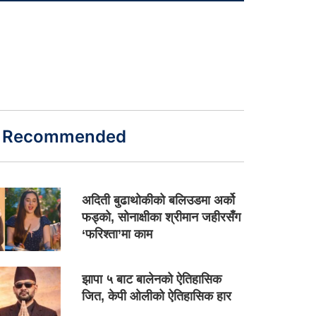
Recommended
अदिती बुढाथोकीको बलिउडमा अर्को
फड्को, सोनाक्षीका श्रीमान जहीरसँग
‘फरिश्ता’मा काम
झापा ५ बाट बालेनको ऐतिहासिक
जित, केपी ओलीको ऐतिहासिक हार