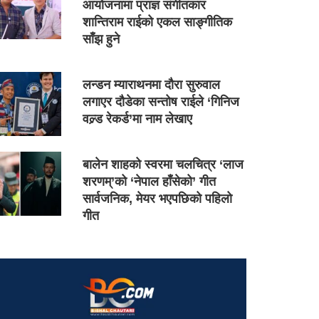
आयोजनामा प्राज्ञ संगीतकार
शान्तिराम राईको एकल साङ्गीतिक
साँझ हुने
लन्डन म्याराथनमा दौरा सुरुवाल
लगाएर दौडेका सन्तोष राईले ‘गिनिज
वल्र्ड रेकर्ड’मा नाम लेखाए
बालेन शाहको स्वरमा चलचित्र ‘लाज
शरणम्’को ‘नेपाल हाँसेको’ गीत
सार्वजनिक, मेयर भएपछिको पहिलो
गीत