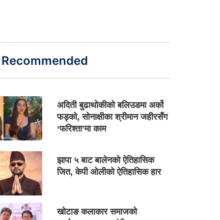
Recommended
अदिती बुढाथोकीको बलिउडमा अर्को
फड्को, सोनाक्षीका श्रीमान जहीरसँग
‘फरिश्ता’मा काम
झापा ५ बाट बालेनको ऐतिहासिक
जित, केपी ओलीको ऐतिहासिक हार
खोटाङ कलाकार समाजको