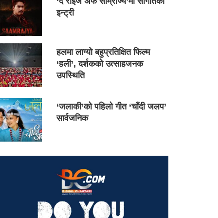
‘द राइज अफ साम्राज्य’मा सौगातको
इन्ट्री
हलमा लाग्यो बहुप्रतिक्षित फिल्म
‘हली’, दर्शकको उत्साहजनक
उपस्थिति
‘जलाकी’को पहिलो गीत ‘चाँदी जलप’
सार्वजनिक