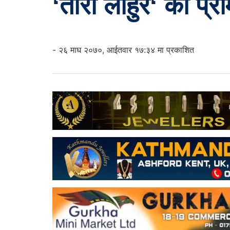
‘तोरी लाहुरे‘ को प्र
- २६ माघ २०७०, आईतवार १७:३४ मा प्रकाशित