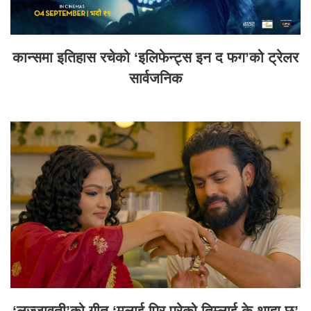
कान्समा इतिहास रचेको ‘इलिफेन्ट्स इन द फग’को ट्रेलर
सार्वजनिक
‘लज्जावती’को गीत ‘मलाई पिर परेको तिम्लाई के थाहा छ’