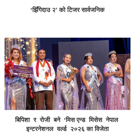
‘झिँगेदाउ २’ को टिजर सार्वजनिक
बिपिशा र रोजी बने ‘मिस एन्ड मिसेस नेपाल
इन्टरनेशनल वर्ल्ड २०२६ का विजेता