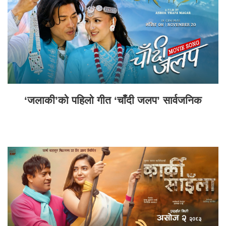
‘जलाकी’को पहिलो गीत ‘चाँदी जलप’ सार्वजनिक