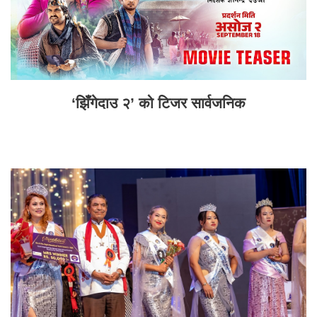
‘झिँगेदाउ २’ को टिजर सार्वजनिक