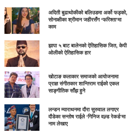
अदिती बुढाथोकीको बलिउडमा अर्को फड्को,
सोनाक्षीका श्रीमान जहीरसँग ‘फरिश्ता’मा
काम
झापा ५ बाट बालेनको ऐतिहासिक जित, केपी
ओलीको ऐतिहासिक हार
खोटाङ कलाकार समाजको आयोजनामा
प्राज्ञ संगीतकार शान्तिराम राईको एकल
साङ्गीतिक साँझ हुने
लन्डन म्याराथनमा दौरा सुरुवाल लगाएर
दौडेका सन्तोष राईले ‘गिनिज वल्र्ड रेकर्ड’मा
नाम लेखाए