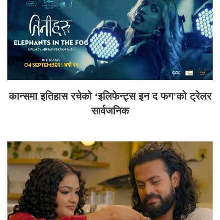
कान्समा इतिहास रचेको ‘इलिफेन्ट्स इन द फग’को ट्रेलर
सार्वजनिक