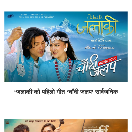
‘जलाकी’को पहिलो गीत ‘चाँदी जलप’ सार्वजनिक