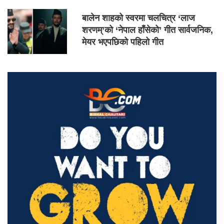
बालेन शाहको स्वरमा चलचित्र ‘लाज
शरणम्’को ‘नेपाल हाँसेको’ गीत सार्वजनिक,
मेयर भएपछिको पहिलो गीत