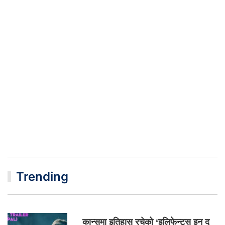
Trending
कान्समा इतिहास रचेको ‘इलिफेन्ट्स इन द