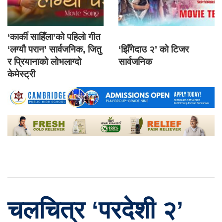
‘कार्की साहिँला’को पहिलो गीत
‘लग्यौ परान’ सार्वजनिक, जितु
‘झिँगेदाउ २’ को टिजर
र प्रियानाको लोभलाग्दो
सार्वजनिक
केमेस्ट्री
चलचित्र ‘परदेशी २’