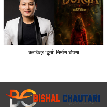
चलचित्र ‘दुर्गा’ निर्माण घोषणा