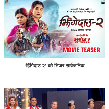
‘झिँगेदाउ २’ को टिजर सार्वजनिक