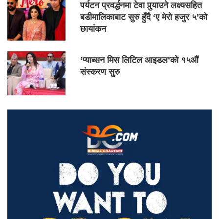
पर्यटन प्रवर्द्धनमा टेवा पुर्‍याउने लक्ष्यसहित
बडीमालिकाबाट सुरु हुँदै ‘ए मेरो हजुर ५’को
छायांकन
‘प्याब्सन मिस लिटिल आइडल’को १५औं
संस्करण सुरु