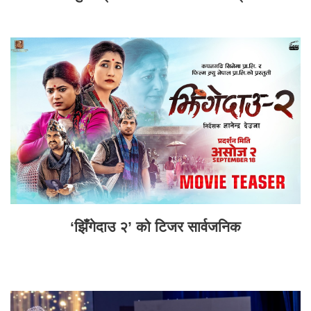
‘झिँगेदाउ २’ को टिजर सार्वजनिक