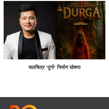
चलचित्र ‘दुर्गा’ निर्माण घोषणा