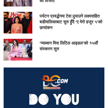
का विजेता
पर्यटन प्रवर्द्धनमा टेवा पुर्‍याउने लक्ष्यसहित
बडीमालिकाबाट सुरु हुँदै ‘ए मेरो हजुर ५’को
छायांकन
‘प्याब्सन मिस लिटिल आइडल’को १५औं
संस्करण सुरु