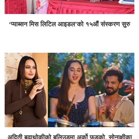
‘प्याब्सन मिस लिटिल आइडल’को १५औं संस्करण सुरु
अदिती बुढाथोकीको बलिउडमा अर्को फड्को, सोनाक्षीका