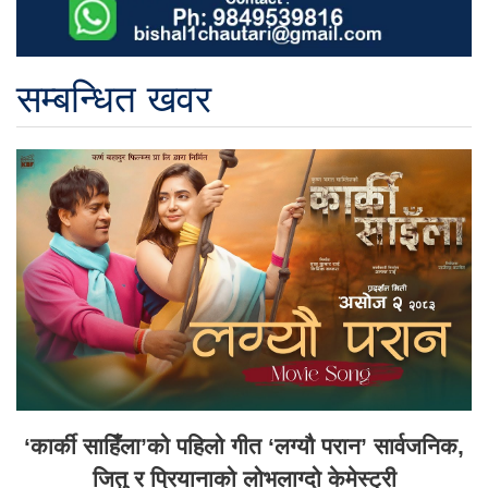
सम्बन्धित खवर
‘कार्की साहिँला’को पहिलो गीत ‘लग्यौ परान’ सार्वजनिक,
जितु र प्रियानाको लोभलाग्दो केमेस्ट्री