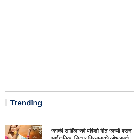
Trending
‘कार्की साहिँला’को पहिलो गीत ‘लग्यौ परान’
सार्वजनिक, जितु र प्रियानाको लोभलाग्दो