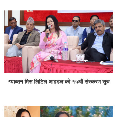
‘प्याब्सन मिस लिटिल आइडल’को १५औं संस्करण सुरु