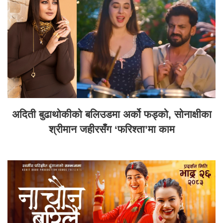
अदिती बुढाथोकीको बलिउडमा अर्को फड्को, सोनाक्षीका
श्रीमान जहीरसँग ‘फरिश्ता’मा काम