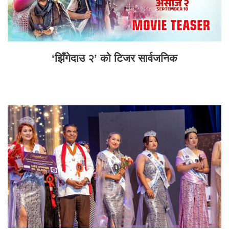
‘झिँगेदाउ २’ को टिजर सार्वजनिक