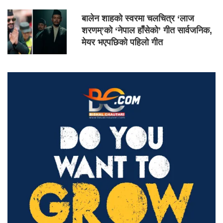
बालेन शाहको स्वरमा चलचित्र ‘लाज
शरणम्’को ‘नेपाल हाँसेको’ गीत सार्वजनिक,
मेयर भएपछिको पहिलो गीत