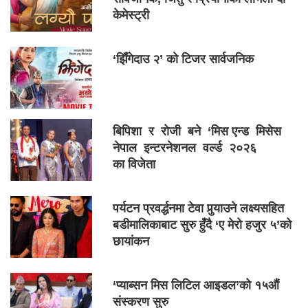
केमेस्ट्री
‘झिँगेदाउ २’ को टिजर सार्वजनिक
बिपिशा र रोजी बने ‘मिस एन्ड मिसेस
नेपाल इन्टरनेशनल वर्ल्ड २०२६
का विजेता
पर्यटन प्रवर्द्धनमा टेवा पुर्‍याउने लक्ष्यसहित
बडीमालिकाबाट सुरु हुँदै ‘ए मेरो हजुर ५’को
छायांकन
‘प्याब्सन मिस लिटिल आइडल’को १५औं
संस्करण सुरु