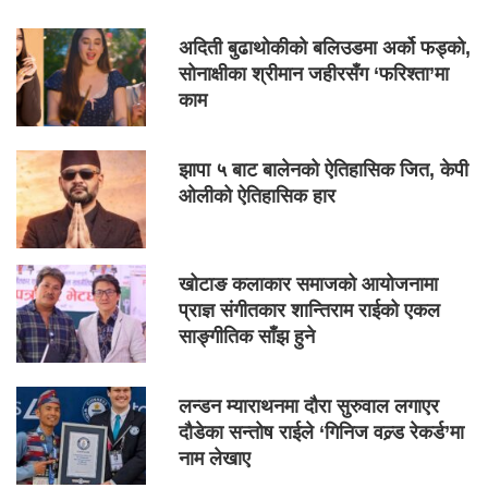
अदिती बुढाथोकीको बलिउडमा अर्को फड्को,
सोनाक्षीका श्रीमान जहीरसँग ‘फरिश्ता’मा
काम
झापा ५ बाट बालेनको ऐतिहासिक जित, केपी
ओलीको ऐतिहासिक हार
खोटाङ कलाकार समाजको आयोजनामा
प्राज्ञ संगीतकार शान्तिराम राईको एकल
साङ्गीतिक साँझ हुने
लन्डन म्याराथनमा दौरा सुरुवाल लगाएर
दौडेका सन्तोष राईले ‘गिनिज वल्र्ड रेकर्ड’मा
नाम लेखाए